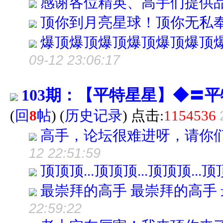
感谢各位精英、高手们提供
顶你到月亮星球！顶你无私
爆顶爆顶爆顶爆顶爆顶爆顶
09-12 23:06:17
103期：【平特星星】◆〓
(
回
8
帖
)
(
历史记录
) 点击:
1154536
高手，论坛很难进呀，请你
12 22:51:59
顶顶顶...顶顶顶...顶顶顶...
最崇拜的高手 最崇拜的高手
22:59:22