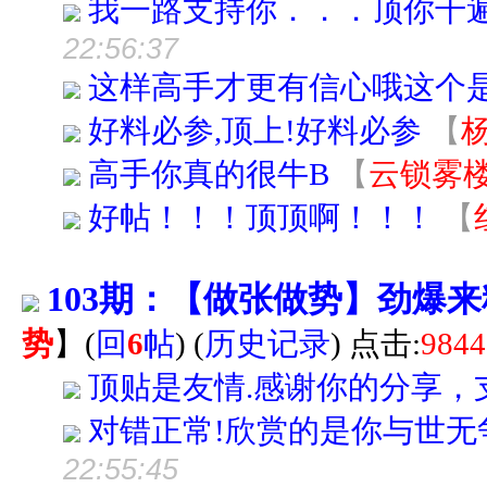
我一路支持你．．．顶你千
22:56:37
这样高手才更有信心哦这个
好料必参,顶上!好料必参
【
高手你真的很牛B
【
云锁雾
好帖！！！顶顶啊！！！
【
103期：【做张做势】劲爆
势
】
(
回
6
帖
)
(
历史记录
) 点击:
9844
顶贴是友情.感谢你的分享，支持你
对错正常!欣赏的是你与世无
22:55:45