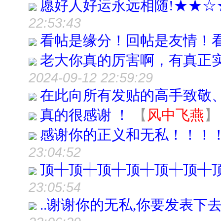
愿好人好运永远相随!★★☆
22:53:43
看帖是缘分！回帖是友情！
老大你真的厉害啊，有真正
2024-09-12 22:59:29
在此向所有发贴的高手致敬
真的很感谢 ！
【
风中飞燕
】
感谢你的正义和无私！！！
23:04:52
顶┽顶┽顶┽顶┽顶┽顶┽
23:05:54
..谢谢你的无私,你要发表下去