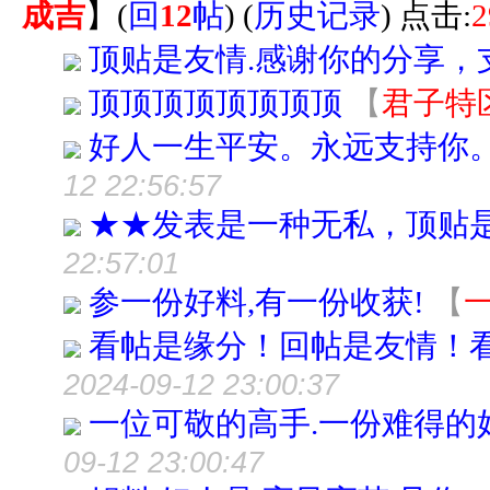
成吉
】
(
回
12
帖
)
(
历史记录
) 点击:
2
顶贴是友情.感谢你的分享，支持你
顶顶顶顶顶顶顶顶
【
君子特
好人一生平安。永远支持你
12 22:56:57
★★发表是一种无私，顶贴
22:57:01
参一份好料,有一份收获!
【
看帖是缘分！回帖是友情！
2024-09-12 23:00:37
一位可敬的高手.一份难得的
09-12 23:00:47