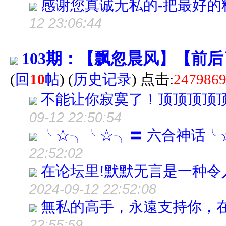
感谢您真诚无私的-把最好的
12 23:06:44
103期：【飘忽晨风】【前
(
回
10
帖
)
(
历史记录
) 点击:
247986
不能让你寂寞了！顶顶顶顶
09-12 22:50:54
╰☆╮╰☆╮〓 六合神话╰
22:52:02
在论坛里!默默无言是一种令
2024-09-12 22:52:08
無私的高手，永遠支持你，
22:55:59