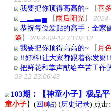
我要把你顶得高高的~
【
喜
▁▂▃▄
【
雨后阳光
】
2024-
恭祝每位发贴的高手：全家健
降
】
2024-09-12 23:02:12
我要把你顶得高高的~
【
月
!!好料!让大家都跟着你发财!
把鲜花和掌声献给辛苦工作
09-12 23:06:43
103期：【神童小子】极品
童小子
】
(
回
8
帖
)
(
历史记录
) 点击: