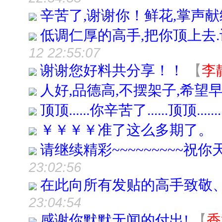
辛苦了,谢谢你！鲜花,掌声
低调仁厚的高手,把你顶上去
12 22:55:07
谢谢您好料共分享！！
【
李
人好,品德高,不摆架子,希望早
顶顶......你辛苦了......顶顶.......
￥￥￥￥准了这么多期了。
请继续精彩~~~~~~~~~祝你天
23:02:56
在此向所有发贴的高手致敬
23:04:54
感谢你默默无闻的付出!
【
香