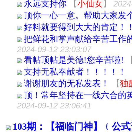
永远支持你
【
小仙女
】
2024
顶你一心一意。帮助大家发
好料就要得到大大的肯定！
把鲜花和掌声献给辛苦工作
2024-09-12 23:03:07
看帖顶帖是美德!您辛苦啦!
支持无私奉献者！！！！！
谢谢朋友的无私发表！
【
独
顶！常年坚持在一线六合的
2024-09-12 23:06:41
103期：【福临门神】﹛公