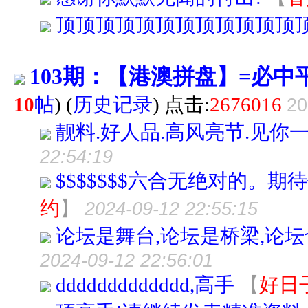
顶顶顶顶顶顶顶顶顶顶顶顶
103期：【港澳拼盘】=必中
10
帖
)
(
历史记录
) 点击:
2676016
20
靓料.好人品.高风亮节.见你
22:54:19
$$$$$$$六合无绝对的。期
约
】
2024-09-12 22:55:15
论坛是舞台,论坛是桥梁,论
2024-09-12 22:56:01
ddddddddddddd,高手
【
好日