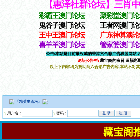
『
精英主论坛
』
y
用户名：
y
密码：