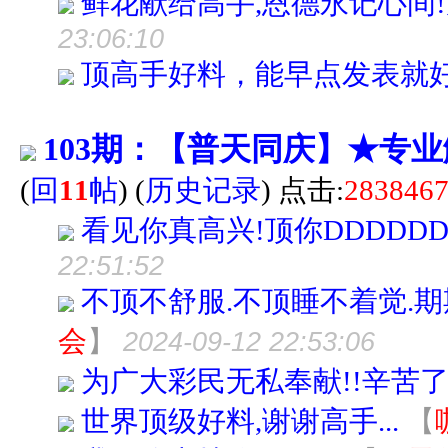
鲜花献给高手,恩德永记心间!
23:06:10
顶高手好料，能早点发表就
103期：【普天同庆】★专
(
回
11
帖
)
(
历史记录
) 点击:
283846
看见你真高兴!顶你DDDDDD
22:51:52
不顶不舒服.不顶睡不着觉.期期参
会
】
2024-09-12 22:53:06
为广大彩民无私奉献!!辛苦了!
世界顶级好料,谢谢高手...
【