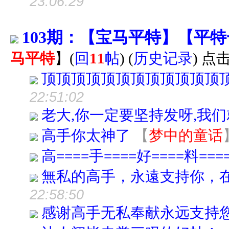
23:06:29
103期：【宝马平特】【平
马平特
】
(
回
11
帖
)
(
历史记录
) 点击
顶顶顶顶顶顶顶顶顶顶顶顶
22:51:02
老大,你一定要坚持发呀,我
高手你太神了
【
梦中的童话
高====手====好====料===
無私的高手，永遠支持你，
22:58:50
感谢高手无私奉献永远支持您!