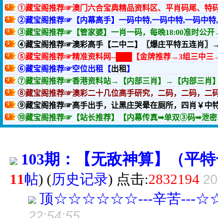
103期：【无敌神算】（平
11
帖
)
(
历史记录
) 点击:
2832194
20
顶☆☆☆☆☆☆---辛苦---
22:54:55