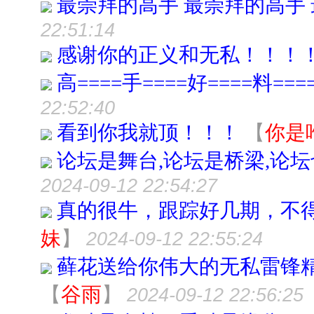
最崇拜的高手 最崇拜的高手
22:51:14
感谢你的正义和无私！！！
高====手====好====料===
22:52:40
看到你我就顶！！！
【
你是
论坛是舞台,论坛是桥梁,论
2024-09-12 22:54:27
真的很牛，跟踪好几期，不
妹
】
2024-09-12 22:55:24
藓花送给你伟大的无私雷锋精
【
谷雨
】
2024-09-12 22:56:25