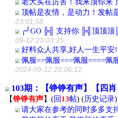
老大实在厉害！我来顶你来
顶帖是友情，是动力！发帖
23:01:58
╭╯GO ╠╣ 支持你 ╠╣顶顶
09-12 23:03:35
好料众人共享,好人一生平安!
佩服==佩服===佩服====佩服
2024-09-12 23:06:12
103期：【铮铮有声】【四
【
铮铮有声
】
(
回
13
帖
)
(
历史记录
请大家在参考的同时多多支持