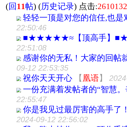
(
回
11
帖
)
(
历史记录
) 点击:
261013
轻轻一顶是对您的信任,也是
22:50:46
■★★★★★≈【顶高手】■
22:51:08
感谢你的无私！大家的回帖
09-12 22:53:35
祝你天天开心
【
凰语
】
2024
一份充满着发帖者的“智慧。
22:55:47
你是我见过最厉害的高手了！
2024-09-12 22:56:02