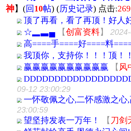
神
】
(
回
10
帖
)
(
历史记录
) 点击:
269
顶了再看，看了再顶！好人
☆▂▃▄
【
创富资料
】
2024-
高====手====好====料===
我顶你，支持你！！！顶！
赢赢赢赢赢赢赢赢赢赢
【
风
DDDDDDDDDDDDDDDDD
09-12 23:00:29
一怀敬佩之心,二怀感激之心
23:00:59
望坚持发表一万年！
【
刀剑