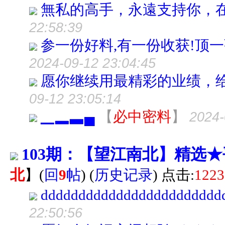
無私的高手，永遠支持你，
22:58:39
参一份好料,有一份收获!顶一
2024-09-12 23:04:45
愿你继续用最精彩的业绩，
09-12 23:05:14
▁▂▃▄
【
必中密料
】
2024-
103期：【望江南北】精选
北
】
(
回
9
帖
)
(
历史记录
) 点击:
1223
dddddddddddddddddddddddd
22:50:56