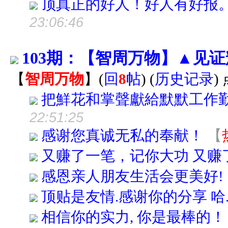
顶真正的好人！好人有好报
23:06:46
103期：【智周万物】▲见
【
智周万物
】
(
回
8
帖
)
(
历史记录
)
把鮮花和掌聲獻給默默工作
22:51:25
感谢您真诚无私的奉献！
【
又赚了一笔，记你大功 又赚
感恩亲人朋友生活会更美好!
顶贴是友情.感谢你的分享 哈...
相信你的实力, 你是最棒的！