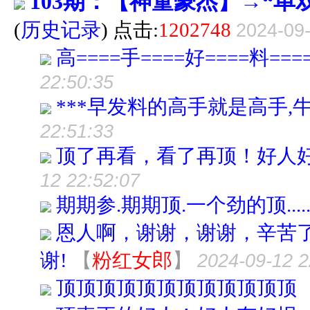
103期：【神童豪杰】→“单
(
历史记录
) 点击:
1202748
2024-09-
高====手====好====料===
22:50:35
***早发料的高手就是高手,牛
22:51:33
顶了再看，看了再顶！好人
12 22:52:07
期期参.期期顶.一个劲的顶......
恩人啊，谢谢，谢谢，辛苦
谢!
【
粉红女郎
】
2024-09-12 2
顶顶顶顶顶顶顶顶顶顶顶顶