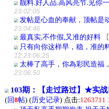
靓料.好人品.高风亮节.见你
23:02:05
发帖是心血的奉献，顶帖是
23:04:46
最真实,不作假,又准的好料
只有向你这样早，稳，准的
12 23:06:25
太棒了高手，你為彩民造福
23:06:50
103期：【走过路过】★实
(
回
8
帖
)
(
历史记录
) 点击:
1263711