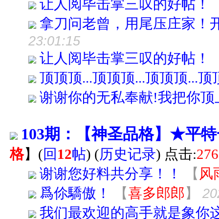
让人阅毕击掌三叹的好帖！
拿刀问老曾，用尾压庄家！
23:01:15
让人阅毕击掌三叹的好帖！
顶顶顶...顶顶顶...顶顶顶...
谢谢你的无私奉献!我把你顶
103期：【神圣品格】★平
格
】
(
回
12
帖
)
(
历史记录
) 点击:
276
谢谢您好料共分享！！
【
风
爲伱驕傲！
【
喜多郎郎
】
20
我们最欢迎的高手就是象你