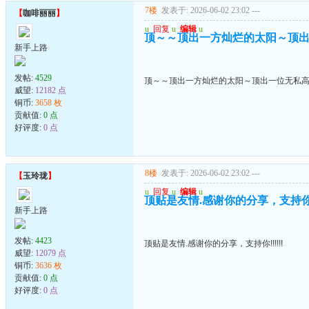
7楼
发表于: 2026-06-02 23:02
---
【
咖啡丽丽
】
u
回复
u
编辑
u
顶～～顶出一方灿烂的太阳～顶
新手上路
发帖:
4529
顶～～顶出一方灿烂的太阳～顶出一位无私
威望:
12182 点
铜币:
3658 枚
贡献值:
0 点
好评度:
0 点
8楼
发表于: 2026-06-02 23:02
---
【
玉玲珑
】
u
回复
u
编辑
u
顶贴是友情.感谢你的分享，支持你!!!
新手上路
发帖:
4423
顶贴是友情.感谢你的分享，支持你!!!!!!
威望:
12079 点
铜币:
3636 枚
贡献值:
0 点
好评度:
0 点