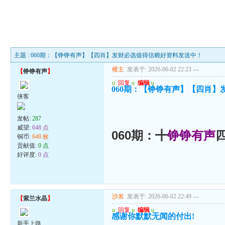
主题 : 060期：【铮铮有声】【四肖】发财必选值得信赖好资料发送中！
楼主
发表于: 2026-06-02 22:23
---
【
铮铮有声
】
u
回复
u
编辑
u
060期：【铮铮有声】【四肖
侠客
发帖:
287
威望:
648 点
060期：╋
铮铮有声
铜币:
648 枚
贡献值:
0 点
好评度:
0 点
沙发
发表于: 2026-06-02 22:49
---
【
紫兰水晶
】
u
回复
u
编辑
u
感谢你默默无闻的付出!
新手上路