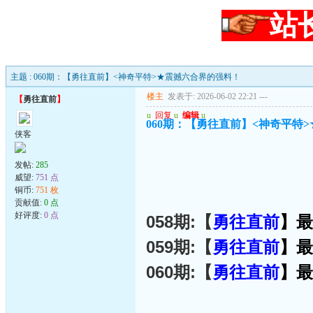
站
主题 : 060期：【勇往直前】<神奇平特>★震撼六合界的强料！
楼主
发表于: 2026-06-02 22:21
---
【
勇往直前
】
u
回复
u
编辑
u
060期：【勇往直前】<神奇平特
侠客
发帖:
285
威望:
751 点
铜币:
751 枚
贡献值:
0 点
好评度:
0 点
058期:【
勇往直前
】最
059期:【
勇往直前
】最
060期:【
勇往直前
】最