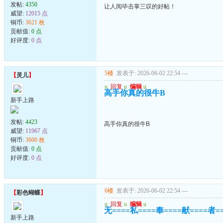
发帖:
4350
让人阅毕击掌三叹的好帖！
威望:
12015 点
铜币:
3621 枚
贡献值:
0 点
好评度:
0 点
5楼
发表于: 2026-06-02 22:54
---
【
灵儿
】
u
回复
u
编辑
u
高手你真的很牛B
新手上路
发帖:
4423
高手你真的很牛B
威望:
11967 点
铜币:
3600 枚
贡献值:
0 点
好评度:
0 点
6楼
发表于: 2026-06-02 22:54
---
【
彩色蝴蝶
】
u
回复
u
编辑
u
无====私====奉====献====者=
新手上路