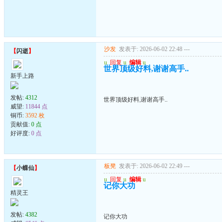
沙发
发表于: 2026-06-02 22:48
---
【
闪逝
】
u
回复
u
编辑
u
世界顶级好料,谢谢高手..
新手上路
发帖:
4312
世界顶级好料,谢谢高手..
威望:
11844 点
铜币:
3592 枚
贡献值:
0 点
好评度:
0 点
板凳
发表于: 2026-06-02 22:49
---
【
小蝶仙
】
u
回复
u
编辑
u
记你大功
精灵王
发帖:
4382
记你大功