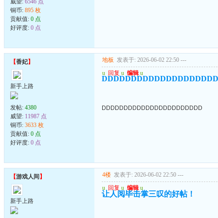
威望:
6546 点
铜币:
895 枚
贡献值:
0 点
好评度:
0 点
地板
发表于: 2026-06-02 22:50
---
【
香妃
】
u
回复
u
编辑
u
DDDDDDDDDDDDDDDDDDD
新手上路
发帖:
4380
DDDDDDDDDDDDDDDDDDDDDDD
威望:
11987 点
铜币:
3633 枚
贡献值:
0 点
好评度:
0 点
4楼
发表于: 2026-06-02 22:50
---
【
游戏人间
】
u
回复
u
编辑
u
让人阅毕击掌三叹的好帖！
新手上路