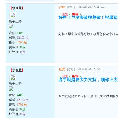
沙发
发表于: 2026-06-02 22:48
---
【
水金蓝
】
u
回复
u
编辑
u
好料！早发表值得尊敬！祝愿您
新手上路
发帖:
4402
好料！早发表值得尊敬！祝愿您合家幸福
威望:
12193 点
铜币:
3708 枚
贡献值:
0 点
好评度:
0 点
板凳
发表于: 2026-06-02 22:51
---
【
水金蓝
】
u
回复
u
编辑
u
高手就是要大力支持，顶你上太
新手上路
发帖:
4402
高手就是要大力支持，顶你上太空对你的
威望:
12193 点
铜币:
3708 枚
贡献值:
0 点
好评度:
0 点