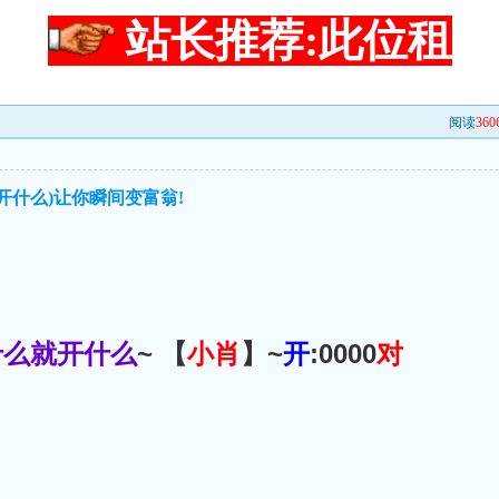
站长推荐:此位租
阅读
360
开什么)让你瞬间变富翁!
什么就开什么
~ 【
小肖
】~
开
:0000
对