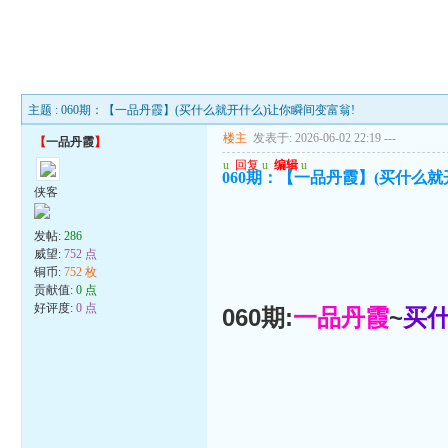
主题 : 060期：【一品丹霞】(买什么就开什么)让你瞬间变富翁!
楼主
发表于: 2026-06-02 22:19
---
【
一品丹霞
】
u
回复
u
编辑
u
060期：【一品丹霞】(买什么就
侠客
发帖:
286
威望:
752 点
铜币:
752 枚
贡献值:
0 点
好评度:
0 点
060期:
一品丹霞
~
买