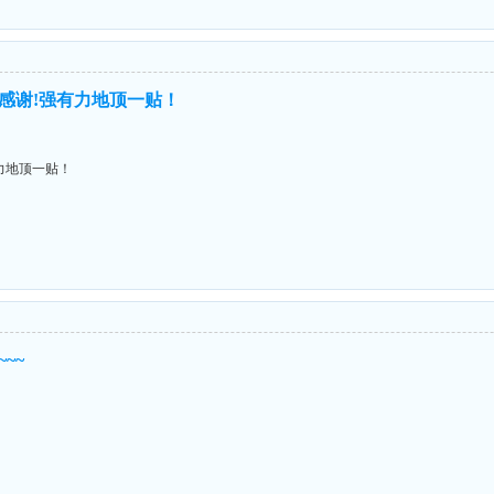
感谢!强有力地顶一贴！
力地顶一贴！
~~~