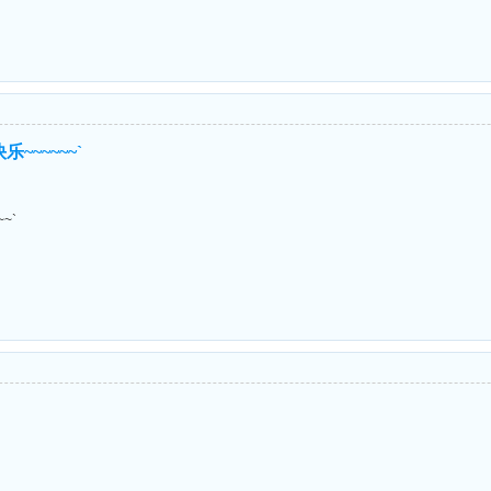
~~~~~~`
~`