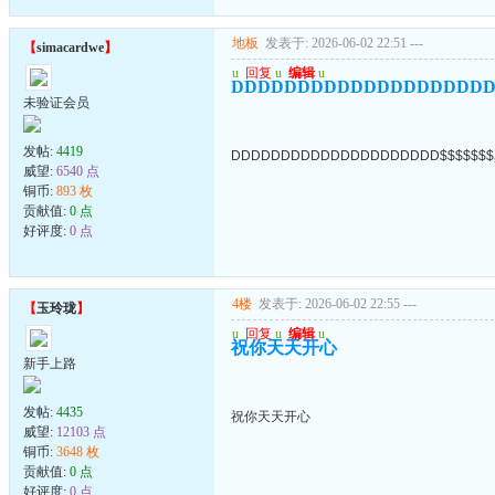
地板
发表于: 2026-06-02 22:51
---
【
simacardwe
】
u
回复
u
编辑
u
DDDDDDDDDDDDDDDDDDD
未验证会员
发帖:
4419
DDDDDDDDDDDDDDDDDDDDD$$$$
威望:
6540 点
铜币:
893 枚
贡献值:
0 点
好评度:
0 点
4楼
发表于: 2026-06-02 22:55
---
【
玉玲珑
】
u
回复
u
编辑
u
祝你天天开心
新手上路
发帖:
4435
祝你天天开心
威望:
12103 点
铜币:
3648 枚
贡献值:
0 点
好评度:
0 点