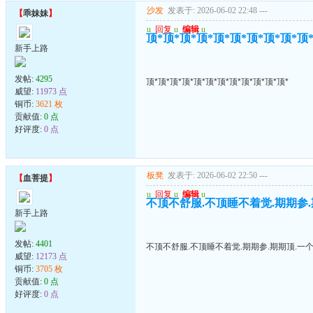
沙发
发表于: 2026-06-02 22:48
---
【
乖妹妹
】
u
回复
u
编辑
u
顶*顶*顶*顶*顶*顶*顶*顶*顶*顶
新手上路
发帖:
4295
顶*顶*顶*顶*顶*顶*顶*顶*顶*顶*顶*顶*
威望:
11973 点
铜币:
3621 枚
贡献值:
0 点
好评度:
0 点
板凳
发表于: 2026-06-02 22:50
---
【
血菩提
】
u
回复
u
编辑
u
不顶不舒服.不顶睡不着觉.期期参.期
新手上路
发帖:
4401
不顶不舒服.不顶睡不着觉.期期参.期期顶.一个劲
威望:
12173 点
铜币:
3705 枚
贡献值:
0 点
好评度:
0 点