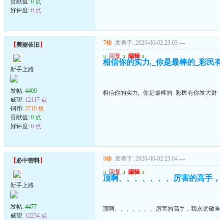
贡献值:
0 点
好评度:
0 点
7楼
发表于: 2026-06-02 23:03
---
【
美丽依旧
】
u
回复
u
编辑
u
相信你的实力,_你是最棒的_彩民
新手上路
发帖:
4409
相信你的实力,_你是最棒的_彩民有你发大财
威望:
12117 点
铜币:
3719 枚
贡献值:
0 点
好评度:
0 点
8楼
发表于: 2026-06-02 23:04
---
【
必中密料
】
u
回复
u
编辑
u
顶啊、、、、、、、厉害的高手
新手上路
发帖:
4477
顶啊、、、、、、、厉害的高手，我永远敬
威望:
12234 点