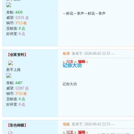
发帖:
4420
～鲜花～掌声～鲜花～掌声
威望:
12131 点
铜币:
3713 枚
贡献值:
0 点
好评度:
0 点
板凳
发表于: 2026-06-02 22:52
---
【
创富资料
】
u
回复
u
编辑
u
记你大功
新手上路
发帖:
4487
记你大功
威望:
12267 点
铜币:
3733 枚
贡献值:
0 点
好评度:
0 点
地板
发表于: 2026-06-02 22:53
---
【
彩色蝴蝶
】
u
回复
u
编辑
u