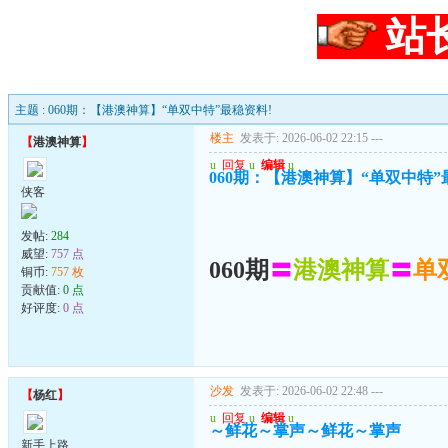
站
主题 : 060期：【港澳神算】“单双中特”最稳资料!
楼主
发表于: 2026-06-02 22:15
---
【
港澳神算
】
u
回复
u
编辑
u
060期：【港澳神算】“单双中特”
侠客
发帖:
284
威望:
757 点
060期
〓
港澳神算
〓
单
铜币:
757 枚
贡献值:
0 点
好评度:
0 点
沙发
发表于: 2026-06-02 22:48
---
【
杨红
】
u
回复
u
编辑
u
～鲜花～掌声～鲜花～掌声
新手上路