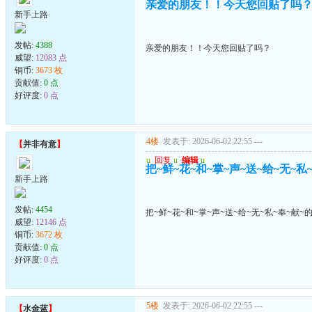
亲爱的朋友！！今天您回贴了吗
新手上路
发帖:
4388
亲爱的朋友！！今天您回贴了吗？
威望:
12083 点
铜币:
3673 枚
贡献值:
0 点
好评度:
0 点
4楼
发表于: 2026-06-02 22:55
---
【
并非有意
】
u
回复
u
编辑
u
把~鲜~花~和~掌~声~送~给~无~私
新手上路
发帖:
4454
把~鲜~花~和~掌~声~送~给~无~私~奉~献~
威望:
12146 点
铜币:
3672 枚
贡献值:
0 点
好评度:
0 点
5楼
发表于: 2026-06-02 22:55
---
【
水金蓝
】