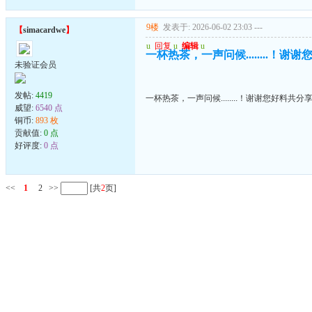
9楼
发表于: 2026-06-02 23:03
---
【
simacardwe
】
u
回复
u
编辑
u
一杯热茶，一声问候........！谢
未验证会员
发帖:
4419
一杯热茶，一声问候........！谢谢您好料共分
威望:
6540 点
铜币:
893 枚
贡献值:
0 点
好评度:
0 点
<<
1
2
>>
[共
2
页]