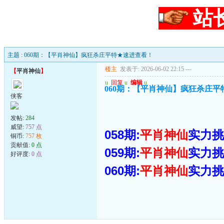
站
主题 : 060期：【平肖神仙】疯狂杀庄平特★速进查看！
楼主
发表于: 2026-06-02 22:15
---
【
平肖神仙
】
u
回复
u
编辑
u
060期：【平肖神仙】疯狂杀庄
侠客
发帖:
284
威望:
757 点
058期:
平肖神仙
实力挑
铜币:
757 枚
贡献值:
0 点
059期:
平肖神仙
实力挑
好评度:
0 点
060期:
平肖神仙
实力挑