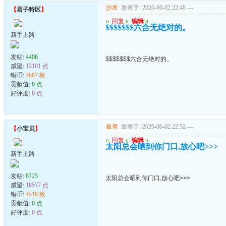
沙发
发表于: 2026-06-02 22:48
---
【
君子特区
】
u
回复
u
编辑
u
$$$$$$$六合无绝对的。
新手上路
发帖:
4406
$$$$$$$六合无绝对的。
威望:
12101 点
铜币:
3687 枚
贡献值:
0 点
好评度:
0 点
板凳
发表于: 2026-06-02 22:52
---
【
小宝贝
】
u
回复
u
编辑
u
太阳总会晒到你门口,放心吧>>>
新手上路
发帖:
8725
太阳总会晒到你门口,放心吧>>>
威望:
18577 点
铜币:
4518 枚
贡献值:
0 点
好评度:
0 点