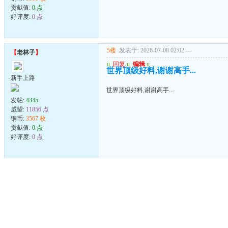
贡献值:
0 点
好评度:
0 点
5楼
发表于: 2026-07-08 02:02
---
【
老林子
】
u
回复
u
编辑
u
世界顶级好料,谢谢高手...
新手上路
世界顶级好料,谢谢高手...
发帖:
4345
威望:
11856 点
铜币:
3567 枚
贡献值:
0 点
好评度:
0 点