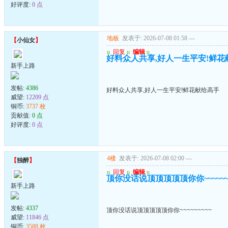
好评度:
0 点
地板
发表于: 2026-07-08 01:58
---
【
小仙女
】
u
回复
u
编辑
u
好料众人共享,好人一生平安!鲜花
新手上路
发帖:
4386
好料众人共享,好人一生平安!鲜花献给高手
威望:
12209 点
铜币:
3737 枚
贡献值:
0 点
好评度:
0 点
4楼
发表于: 2026-07-08 02:00
---
【
独醉
】
u
回复
u
编辑
u
顶你没话说顶顶顶顶顶你你~~~~~~~
新手上路
发帖:
4337
顶你没话说顶顶顶顶顶你你~~~~~~~~~
威望:
11846 点
铜币:
3588 枚