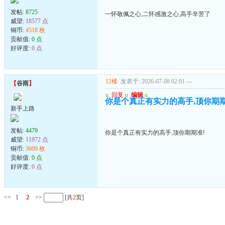
发帖:
8725
一怀敬佩之心,二怀感激之心,高手辛苦了
威望:
18577 点
铜币:
4518 枚
贡献值:
0 点
好评度:
0 点
12楼
发表于: 2026-07-08 02:01
---
【
谷雨
】
u
回复
u
编辑
u
你是个真正有实力的高手,顶你期期
新手上路
发帖:
4479
你是个真正有实力的高手,顶你期期准!
威望:
11972 点
铜币:
3609 枚
贡献值:
0 点
好评度:
0 点
<<
1
2
>>
[共
2
页]