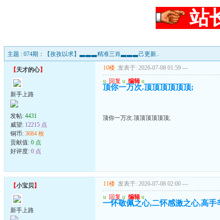
站
主题 : 074期：【孜孜以求】▃▃▃精准三肖▃▃▃己更新..
10楼
发表于: 2026-07-08 01:59
---
【
天才的心
】
u
回复
u
编辑
u
顶你一万次.顶顶顶顶顶顶;
新手上路
发帖:
4431
顶你一万次.顶顶顶顶顶顶;
威望:
12215 点
铜币:
3684 枚
贡献值:
0 点
好评度:
0 点
11楼
发表于: 2026-07-08 02:00
---
【
小宝贝
】
u
回复
u
编辑
u
一怀敬佩之心,二怀感激之心,高手
新手上路