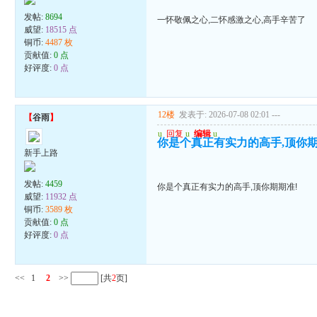
发帖:
8694
一怀敬佩之心,二怀感激之心,高手辛苦了
威望:
18515 点
铜币:
4487 枚
贡献值:
0 点
好评度:
0 点
12楼
发表于: 2026-07-08 02:01
---
【
谷雨
】
u
回复
u
编辑
u
你是个真正有实力的高手,顶你期
新手上路
发帖:
4459
你是个真正有实力的高手,顶你期期准!
威望:
11932 点
铜币:
3589 枚
贡献值:
0 点
好评度:
0 点
<<
1
2
>>
[共
2
页]