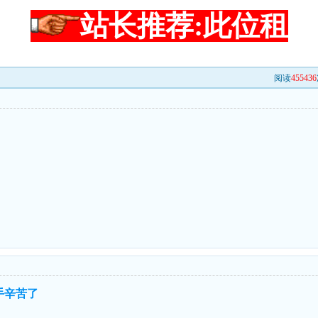
站长推荐:此位租
阅读
455436
手辛苦了