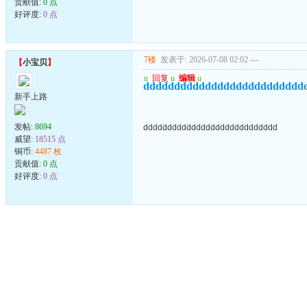
贡献值:
0 点
好评度:
0 点
7楼
发表于: 2026-07-08 02:02
---
【
小宝贝
】
u
回复
u
编辑
u
dddddddddddddddddddddddddd
新手上路
发帖:
8694
dddddddddddddddddddddddddddd
威望:
18515 点
铜币:
4487 枚
贡献值:
0 点
好评度:
0 点