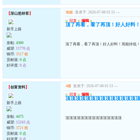
地板
发表于: 2026-07-08 01:51
---
【
深山悠林客
】
u
回复
u
编辑
u
顶了再看，看了再顶！好人好料
新手上路
发帖:
4369
顶了再看，看了再顶！好人好料！焉能掉低
威望:
11770 点
铜币:
3517 枚
贡献值:
0 点
好评度:
0 点
4楼
发表于: 2026-07-08 01:53
---
【
创富资料
】
u
回复
u
编辑
u
顶顶顶顶顶顶顶顶顶顶顶顶顶顶
新手上路
发帖:
4475
顶顶顶顶顶顶顶顶顶顶顶顶顶顶顶
威望:
12243 点
铜币:
3721 枚
贡献值:
0 点
好评度:
0 点