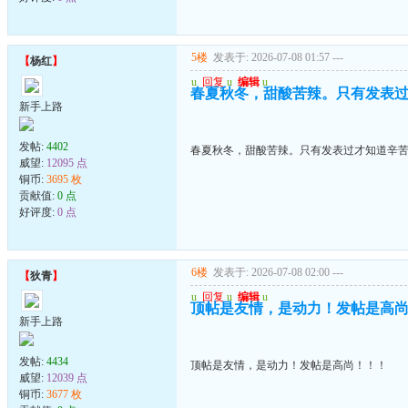
5楼
发表于: 2026-07-08 01:57
---
【
杨红
】
u
回复
u
编辑
u
春夏秋冬，甜酸苦辣。只有发表
新手上路
发帖:
4402
春夏秋冬，甜酸苦辣。只有发表过才知道辛
威望:
12095 点
铜币:
3695 枚
贡献值:
0 点
好评度:
0 点
6楼
发表于: 2026-07-08 02:00
---
【
狄青
】
u
回复
u
编辑
u
顶帖是友情，是动力！发帖是高
新手上路
发帖:
4434
顶帖是友情，是动力！发帖是高尚！！！
威望:
12039 点
铜币:
3677 枚