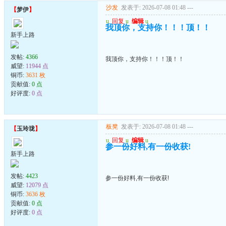
沙发
发表于: 2026-07-08 01:48
---
【
梦伊
】
u
回复
u
编辑
u
我顶你，支持你！！！顶！！
新手上路
发帖:
4366
我顶你，支持你！！！顶！！
威望:
11944 点
铜币:
3631 枚
贡献值:
0 点
好评度:
0 点
板凳
发表于: 2026-07-08 01:48
---
【
玉玲珑
】
u
回复
u
编辑
u
参一份好料,有一份收获!
新手上路
发帖:
4423
参一份好料,有一份收获!
威望:
12079 点
铜币:
3636 枚
贡献值:
0 点
好评度:
0 点