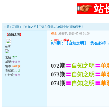
站
主题 : 074期：【自知之明】ˇˇ势在必得→“单双中特”最稳资料!
楼主
发表于: 2026-07-08 01:06
---
【
自知之明
】
u
回复
u
编辑
u
074期：【自知之明】ˇˇ势在必得
侠客
发帖:
287
威望:
648 点
072期
〓
自知之明
〓
单
铜币:
648 枚
贡献值:
1 点
073期
〓
自知之明
〓
单
好评度:
0 点
074期
〓
自知之明
〓
单