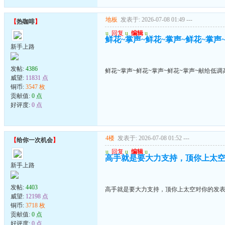
地板
发表于: 2026-07-08 01:49
---
【
热咖啡
】
u
回复
u
编辑
u
鲜花~掌声~鲜花~掌声~鲜花~掌声
新手上路
发帖:
4386
鲜花~掌声~鲜花~掌声~鲜花~掌声~献给低调
威望:
11831 点
铜币:
3547 枚
贡献值:
0 点
好评度:
0 点
4楼
发表于: 2026-07-08 01:52
---
【
给你一次机会
】
u
回复
u
编辑
u
高手就是要大力支持，顶你上太
新手上路
发帖:
4403
高手就是要大力支持，顶你上太空对你的发
威望:
12198 点
铜币:
3718 枚
贡献值:
0 点
好评度:
0 点