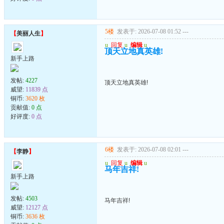
5楼
发表于: 2026-07-08 01:52
---
【
美丽人生
】
u
回复
u
编辑
u
顶天立地真英雄!
新手上路
发帖:
4227
顶天立地真英雄!
威望:
11839 点
铜币:
3620 枚
贡献值:
0 点
好评度:
0 点
6楼
发表于: 2026-07-08 02:01
---
【
李静
】
u
回复
u
编辑
u
马年吉祥!
新手上路
发帖:
4503
马年吉祥!
威望:
12127 点
铜币:
3636 枚