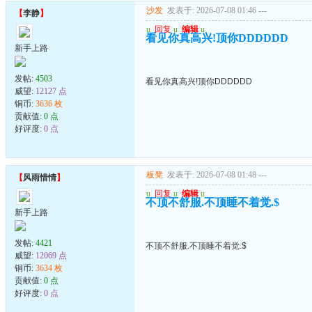
沙发
发表于: 2026-07-08 01:46
---
【
李静
】
u
回复
u
编辑
u
看见你真高兴!顶你DDDDDD
新手上路
发帖:
4503
看见你真高兴!顶你DDDDDD
威望:
12127 点
铜币:
3636 枚
贡献值:
0 点
好评度:
0 点
板凳
发表于: 2026-07-08 01:48
---
【
风雨惜情
】
u
回复
u
编辑
u
不顶不舒服.不顶睡不着觉.$
新手上路
发帖:
4421
不顶不舒服.不顶睡不着觉.$
威望:
12069 点
铜币:
3634 枚
贡献值:
0 点
好评度:
0 点