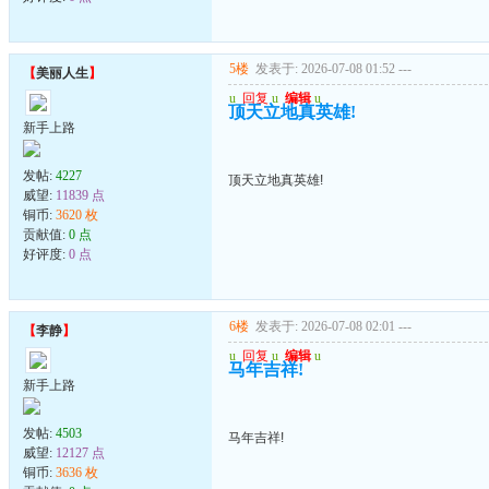
5楼
发表于: 2026-07-08 01:52
---
【
美丽人生
】
u
回复
u
编辑
u
顶天立地真英雄!
新手上路
发帖:
4227
顶天立地真英雄!
威望:
11839 点
铜币:
3620 枚
贡献值:
0 点
好评度:
0 点
6楼
发表于: 2026-07-08 02:01
---
【
李静
】
u
回复
u
编辑
u
马年吉祥!
新手上路
发帖:
4503
马年吉祥!
威望:
12127 点
铜币:
3636 枚