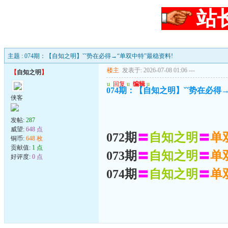
站
主题 : 074期：【自知之明】ˇˇ势在必得→“单双中特”最稳资料!
楼主
发表于: 2026-07-08 01:06
---
【
自知之明
】
u
回复
u
编辑
u
074期：【自知之明】ˇˇ势在必得
侠客
发帖:
287
威望:
648 点
072期
〓
自知之明
〓
单
铜币:
648 枚
贡献值:
1 点
073期
〓
自知之明
〓
单
好评度:
0 点
074期
〓
自知之明
〓
单