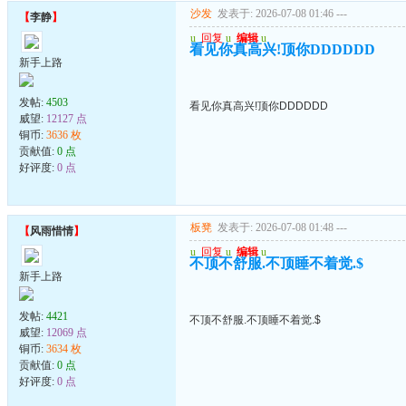
沙发
发表于: 2026-07-08 01:46
---
【
李静
】
u
回复
u
编辑
u
看见你真高兴!顶你DDDDDD
新手上路
发帖:
4503
看见你真高兴!顶你DDDDDD
威望:
12127 点
铜币:
3636 枚
贡献值:
0 点
好评度:
0 点
板凳
发表于: 2026-07-08 01:48
---
【
风雨惜情
】
u
回复
u
编辑
u
不顶不舒服.不顶睡不着觉.$
新手上路
发帖:
4421
不顶不舒服.不顶睡不着觉.$
威望:
12069 点
铜币:
3634 枚
贡献值:
0 点
好评度:
0 点