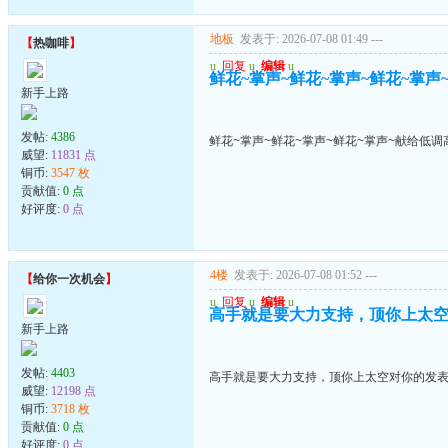
地板
发表于: 2026-07-08 01:49
---
【
热咖啡
】
u
回复
u
编辑
u
鲜花~掌声~鲜花~掌声~鲜花~掌声
新手上路
发帖:
4386
鲜花~掌声~鲜花~掌声~鲜花~掌声~献给低调
威望:
11831 点
铜币:
3547 枚
贡献值:
0 点
好评度:
0 点
4楼
发表于: 2026-07-08 01:52
---
【
给你一次机会
】
u
回复
u
编辑
u
高手就是要大力支持，顶你上太
新手上路
发帖:
4403
高手就是要大力支持，顶你上太空对你的发
威望:
12198 点
铜币:
3718 枚
贡献值:
0 点
好评度:
0 点