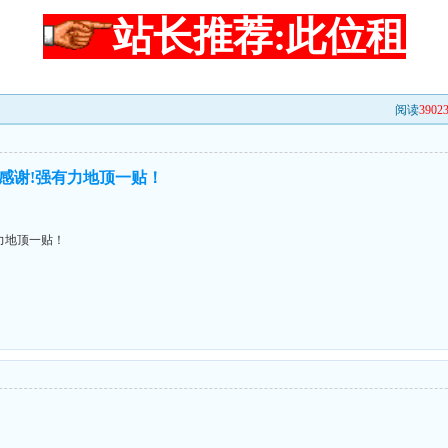
站长推荐:此位租
阅读
3902
感谢!强有力地顶一贴！
力地顶一贴！