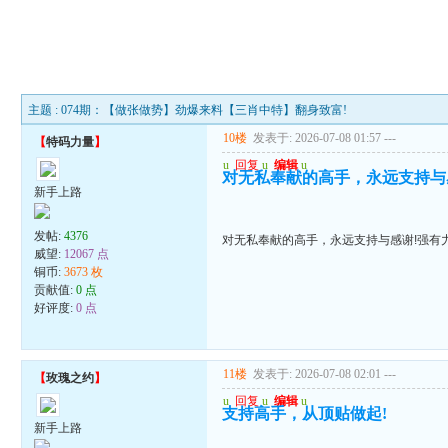
主题 : 074期：【做张做势】劲爆来料【三肖中特】翻身致富!
10楼
发表于: 2026-07-08 01:57
---
【
特码力量
】
u
回复
u
编辑
u
对无私奉献的高手，永远支持与
新手上路
发帖:
4376
对无私奉献的高手，永远支持与感谢!强有
威望:
12067 点
铜币:
3673 枚
贡献值:
0 点
好评度:
0 点
11楼
发表于: 2026-07-08 02:01
---
【
玫瑰之约
】
u
回复
u
编辑
u
支持高手，从顶贴做起!
新手上路