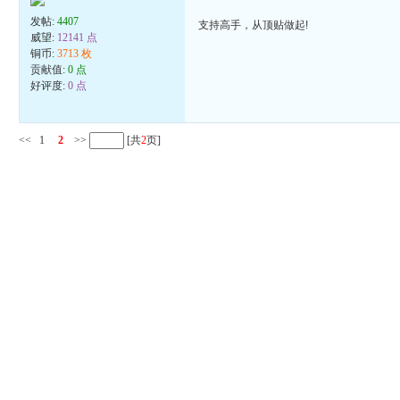
发帖:
4407
支持高手，从顶贴做起!
威望:
12141 点
铜币:
3713 枚
贡献值:
0 点
好评度:
0 点
<<
1
2
>>
[共
2
页]