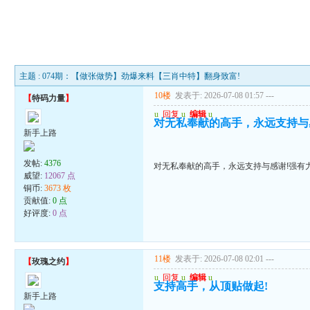
主题 : 074期：【做张做势】劲爆来料【三肖中特】翻身致富!
10楼
发表于: 2026-07-08 01:57
---
【
特码力量
】
u
回复
u
编辑
u
对无私奉献的高手，永远支持与
新手上路
发帖:
4376
对无私奉献的高手，永远支持与感谢!强有
威望:
12067 点
铜币:
3673 枚
贡献值:
0 点
好评度:
0 点
11楼
发表于: 2026-07-08 02:01
---
【
玫瑰之约
】
u
回复
u
编辑
u
支持高手，从顶贴做起!
新手上路