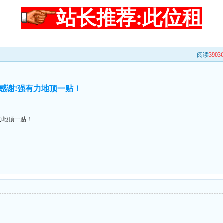
站长推荐:此位租
阅读
3903
感谢!强有力地顶一贴！
力地顶一贴！