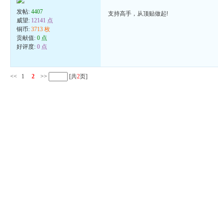
发帖:
4407
支持高手，从顶贴做起!
威望:
12141 点
铜币:
3713 枚
贡献值:
0 点
好评度:
0 点
<<
1
2
>>
[共
2
页]