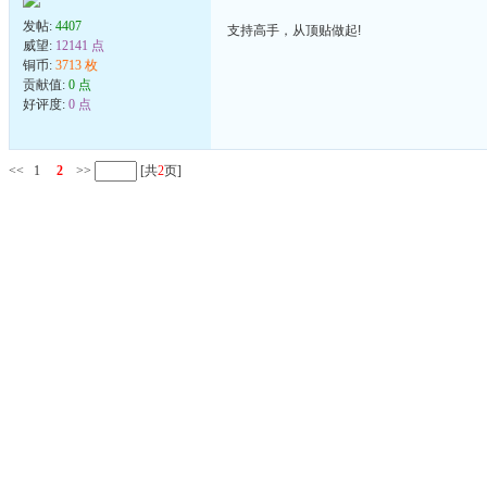
发帖:
4407
支持高手，从顶贴做起!
威望:
12141 点
铜币:
3713 枚
贡献值:
0 点
好评度:
0 点
<<
1
2
>>
[共
2
页]