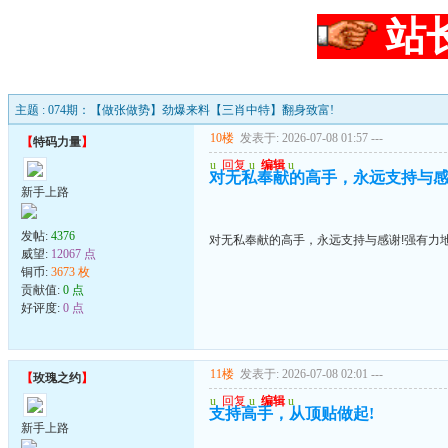
站
主题 : 074期：【做张做势】劲爆来料【三肖中特】翻身致富!
10楼
发表于: 2026-07-08 01:57
---
【
特码力量
】
u
回复
u
编辑
u
对无私奉献的高手，永远支持与感
新手上路
发帖:
4376
对无私奉献的高手，永远支持与感谢!强有力
威望:
12067 点
铜币:
3673 枚
贡献值:
0 点
好评度:
0 点
11楼
发表于: 2026-07-08 02:01
---
【
玫瑰之约
】
u
回复
u
编辑
u
支持高手，从顶贴做起!
新手上路