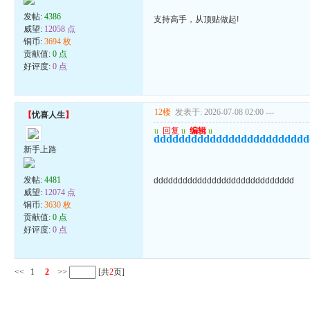
发帖:
4386
支持高手，从顶贴做起!
威望:
12058 点
铜币:
3694 枚
贡献值:
0 点
好评度:
0 点
12楼
发表于: 2026-07-08 02:00
---
【
忧喜人生
】
u
回复
u
编辑
u
ddddddddddddddddddddddddd
新手上路
发帖:
4481
ddddddddddddddddddddddddddddd
威望:
12074 点
铜币:
3630 枚
贡献值:
0 点
好评度:
0 点
<<
1
2
>>
[共
2
页]