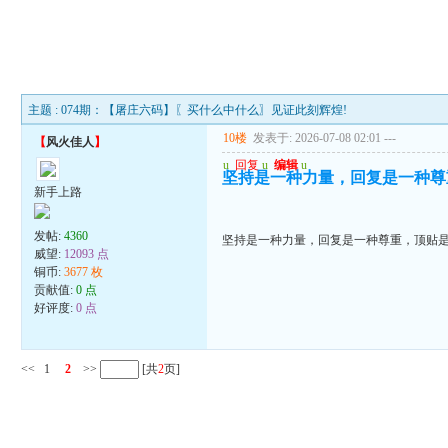
主题 : 074期：【屠庄六码】〖买什么中什么〗见证此刻辉煌!
10楼
发表于: 2026-07-08 02:01
---
【
风火佳人
】
u
回复
u
编辑
u
坚持是一种力量，回复是一种尊
新手上路
发帖:
4360
坚持是一种力量，回复是一种尊重，顶贴
威望:
12093 点
铜币:
3677 枚
贡献值:
0 点
好评度:
0 点
<<
1
2
>>
[共
2
页]