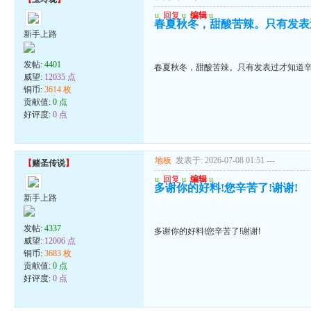
u
回复
u
编辑
u
春夏秋冬，甜酸苦辣。只有发表
新手上路
发帖:
4401
春夏秋冬，甜酸苦辣。只有发表过才知道
威望:
12035 点
铜币:
3614 枚
贡献值:
0 点
好评度:
0 点
地板
发表于: 2026-07-08 01:51
---
【
赌圣传说
】
u
回复
u
编辑
u
多谢你的好料!您辛苦了!谢谢!
新手上路
发帖:
4337
多谢你的好料!您辛苦了!谢谢!
威望:
12006 点
铜币:
3683 枚
贡献值:
0 点
好评度:
0 点