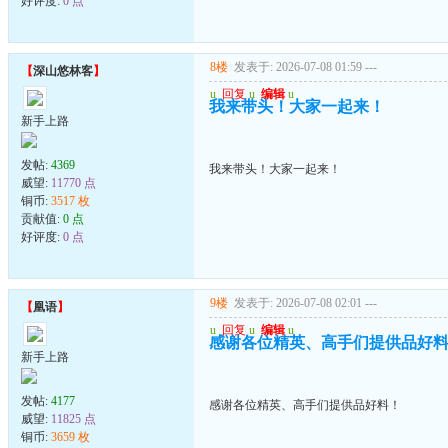
好评度:
0 点
8楼
发表于: 2026-07-08 01:59
---
【
深山悠林客
】
u
回复
u
编辑
u
我来带头！大家一起来！
新手上路
发帖:
4369
我来带头！大家一起来！
威望:
11770 点
铜币:
3517 枚
贡献值:
0 点
好评度:
0 点
9楼
发表于: 2026-07-08 02:01
---
【
凰语
】
u
回复
u
编辑
u
感谢各位精英、高手们提供品好
新手上路
发帖:
4177
感谢各位精英、高手们提供品好料！
威望:
11825 点
铜币:
3659 枚