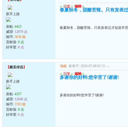
u
回复
u
编辑
u
春夏秋冬，甜酸苦辣。只有发表
新手上路
发帖:
4423
春夏秋冬，甜酸苦辣。只有发表过才知道辛
威望:
12079 点
铜币:
3636 枚
贡献值:
0 点
好评度:
0 点
地板
发表于: 2026-07-08 01:51
---
【
赌圣传说
】
u
回复
u
编辑
u
多谢你的好料!您辛苦了!谢谢!
新手上路
发帖:
4357
多谢你的好料!您辛苦了!谢谢!
威望:
12046 点
铜币:
3703 枚
贡献值:
0 点
好评度:
0 点