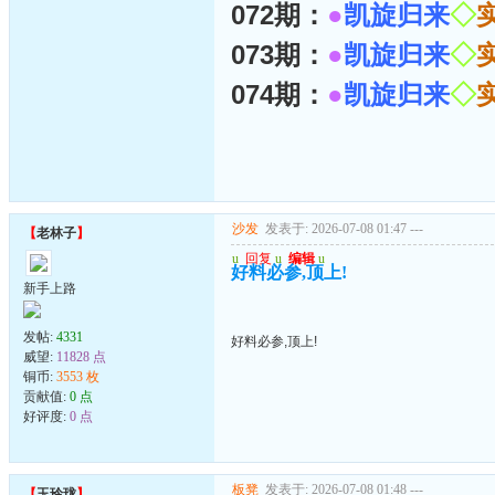
072期：
●
凯旋归来
◇
073期：
●
凯旋归来
◇
074期：
●
凯旋归来
◇
沙发
发表于: 2026-07-08 01:47
---
【
老林子
】
u
回复
u
编辑
u
好料必参,顶上!
新手上路
发帖:
4331
好料必参,顶上!
威望:
11828 点
铜币:
3553 枚
贡献值:
0 点
好评度:
0 点
板凳
发表于: 2026-07-08 01:48
---
【
玉玲珑
】