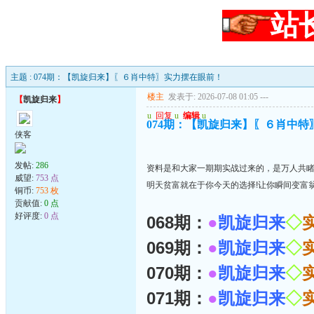
站
主题 : 074期：【凯旋归来】〖６肖中特〗实力摆在眼前！
楼主
发表于: 2026-07-08 01:05
---
【
凯旋归来
】
u
回复
u
编辑
u
074期：【凯旋归来】〖６肖中
侠客
发帖:
286
资料是和大家一期期实战过来的，是万人共
威望:
753 点
明天贫富就在于你今天的选择!让你瞬间变富
铜币:
753 枚
贡献值:
0 点
好评度:
0 点
068期：
●
凯旋归来
◇
069期：
●
凯旋归来
◇
070期：
●
凯旋归来
◇
071期：
●
凯旋归来
◇