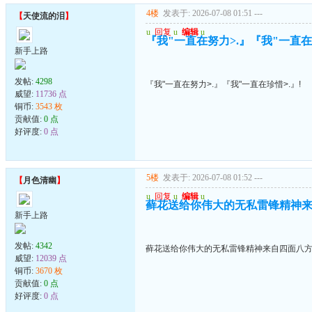
4楼
发表于: 2026-07-08 01:51
---
【
天使流的泪
】
u
回复
u
编辑
u
『我"一直在努力>.』『我"一直在珍
新手上路
发帖:
4298
『我"一直在努力>.』『我"一直在珍惜>.』!
威望:
11736 点
铜币:
3543 枚
贡献值:
0 点
好评度:
0 点
5楼
发表于: 2026-07-08 01:52
---
【
月色清幽
】
u
回复
u
编辑
u
藓花送给你伟大的无私雷锋精神来自
新手上路
发帖:
4342
藓花送给你伟大的无私雷锋精神来自四面八方的
威望:
12039 点
铜币:
3670 枚
贡献值:
0 点
好评度:
0 点