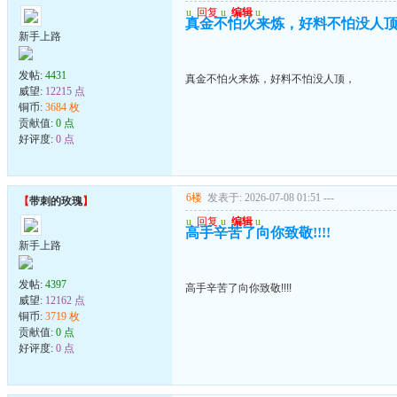
u
回复
u
编辑
u
真金不怕火来炼，好料不怕没人
新手上路
发帖:
4431
真金不怕火来炼，好料不怕没人顶，
威望:
12215 点
铜币:
3684 枚
贡献值:
0 点
好评度:
0 点
6楼
发表于: 2026-07-08 01:51
---
【
带刺的玫瑰
】
u
回复
u
编辑
u
高手辛苦了向你致敬!!!!
新手上路
发帖:
4397
高手辛苦了向你致敬!!!!
威望:
12162 点
铜币:
3719 枚
贡献值:
0 点
好评度:
0 点