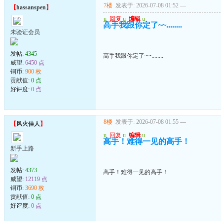
7楼
发表于: 2026-07-08 01:52
---
【
hassanspen
】
u
回复
u
编辑
u
高手我跟你定了~~........
未验证会员
发帖:
4345
高手我跟你定了~~........
威望:
6450 点
铜币:
900 枚
贡献值:
0 点
好评度:
0 点
8楼
发表于: 2026-07-08 01:55
---
【
风火佳人
】
u
回复
u
编辑
u
高手！难得一见的高手！
新手上路
发帖:
4373
高手！难得一见的高手！
威望:
12119 点
铜币:
3690 枚
贡献值:
0 点
好评度:
0 点