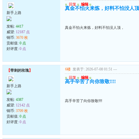
u
回复
u
编辑
u
真金不怕火来炼，好料不怕没人
新手上路
发帖:
4417
真金不怕火来炼，好料不怕没人顶，
威望:
12187 点
铜币:
3670 枚
贡献值:
0 点
好评度:
0 点
6楼
发表于: 2026-07-08 01:51
---
【
带刺的玫瑰
】
u
回复
u
编辑
u
高手辛苦了向你致敬!!!!
新手上路
发帖:
4387
高手辛苦了向你致敬!!!!
威望:
12142 点
铜币:
3709 枚
贡献值:
0 点
好评度:
0 点