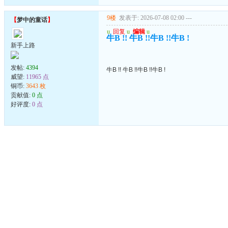
9楼
发表于: 2026-07-08 02:00
---
【
梦中的童话
】
u
回复
u
编辑
u
牛B !! 牛B !!牛B !!牛B !
新手上路
发帖:
4394
牛B !! 牛B !!牛B !!牛B !
威望:
11965 点
铜币:
3643 枚
贡献值:
0 点
好评度:
0 点