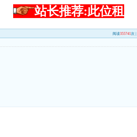
站长推荐:此位租
阅读
355741
次 