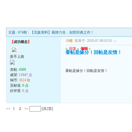
主题 : 074期：【无敌资料】规律六肖，创世经典之作！
10楼
发表于: 2026-07-08 02:01
---
【
成功概念
】
u
回复
u
编辑
u
看帖是缘分！回帖是友情！
新手上路
发帖:
4369
看帖是缘分！回帖是友情！
威望:
11947 点
铜币:
3624 枚
贡献值:
0 点
好评度:
0 点
<<
1
2
>>
[共
2
页]