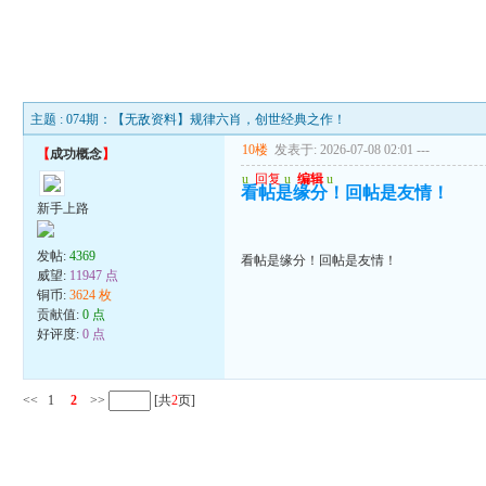
主题 : 074期：【无敌资料】规律六肖，创世经典之作！
10楼
发表于: 2026-07-08 02:01
---
【
成功概念
】
u
回复
u
编辑
u
看帖是缘分！回帖是友情！
新手上路
发帖:
4369
看帖是缘分！回帖是友情！
威望:
11947 点
铜币:
3624 枚
贡献值:
0 点
好评度:
0 点
<<
1
2
>>
[共
2
页]