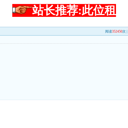
站长推荐:此位租
阅读
352450
次 