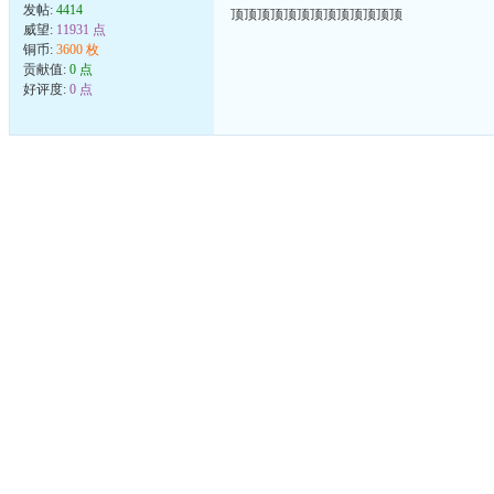
发帖:
4414
顶顶顶顶顶顶顶顶顶顶顶顶顶
威望:
11931 点
铜币:
3600 枚
贡献值:
0 点
好评度:
0 点