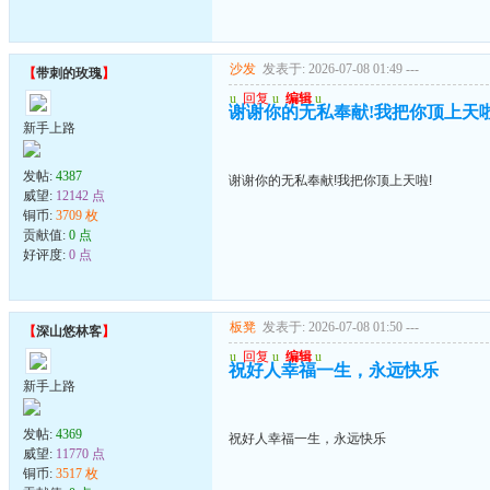
沙发
发表于: 2026-07-08 01:49
---
【
带刺的玫瑰
】
u
回复
u
编辑
u
谢谢你的无私奉献!我把你顶上天啦
新手上路
发帖:
4387
谢谢你的无私奉献!我把你顶上天啦!
威望:
12142 点
铜币:
3709 枚
贡献值:
0 点
好评度:
0 点
板凳
发表于: 2026-07-08 01:50
---
【
深山悠林客
】
u
回复
u
编辑
u
祝好人幸福一生，永远快乐
新手上路
发帖:
4369
祝好人幸福一生，永远快乐
威望:
11770 点
铜币:
3517 枚