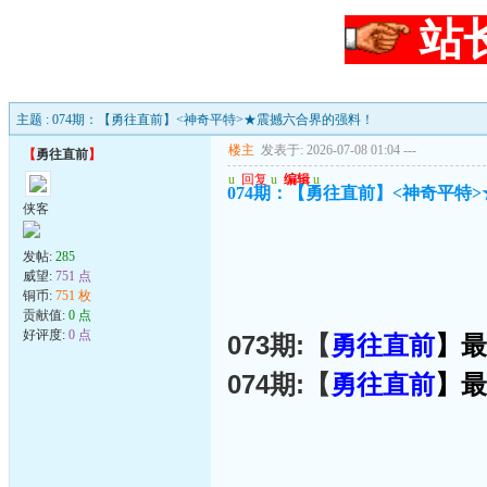
站
主题 : 074期：【勇往直前】<神奇平特>★震撼六合界的强料！
楼主
发表于: 2026-07-08 01:04
---
【
勇往直前
】
u
回复
u
编辑
u
074期：【勇往直前】<神奇平特
侠客
发帖:
285
威望:
751 点
铜币:
751 枚
贡献值:
0 点
好评度:
0 点
073期:【
勇往直前
】最
074期:【
勇往直前
】最