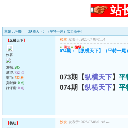
站
主题 : 074期：【纵横天下】（平特一尾）实力高手!
楼主
发表于: 2026-07-08 01:04
---
【
纵横天下
】
u
回复
u
编辑
u
074期：【纵横天下】（平特一尾
侠客
发帖:
285
威望:
752 点
073期【
纵横天下
】
平
铜币:
752 枚
贡献值:
0 点
074期【
纵横天下
】
平
好评度:
0 点
沙发
发表于: 2026-07-08 01:46
---
【
杨红
】