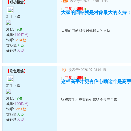
地板
发表于: 2026-07-08 01:48
---
【
成功概念
】
u
回复
u
编辑
u
大家的回帖就是对你最大的支持
新手上路
发帖:
4369
大家的回帖就是对你最大的支持！
威望:
11947 点
铜币:
3624 枚
贡献值:
0 点
好评度:
0 点
4楼
发表于: 2026-07-08 01:49
---
【
彩色蝴蝶
】
u
回复
u
编辑
u
这样高手才更有信心哦这个是高
新手上路
发帖:
4378
这样高手才更有信心哦这个是高手哦
威望:
12063 点
铜币:
3663 枚
贡献值:
0 点
好评度:
0 点