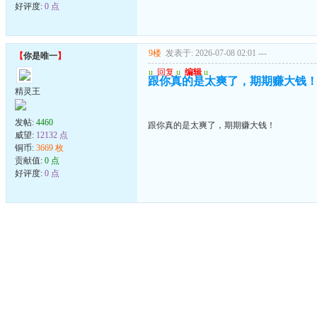
好评度:
0 点
9楼
发表于: 2026-07-08 02:01
---
【
你是唯一
】
u
回复
u
编辑
u
跟你真的是太爽了，期期赚大钱
精灵王
发帖:
4460
跟你真的是太爽了，期期赚大钱！
威望:
12132 点
铜币:
3669 枚
贡献值:
0 点
好评度:
0 点