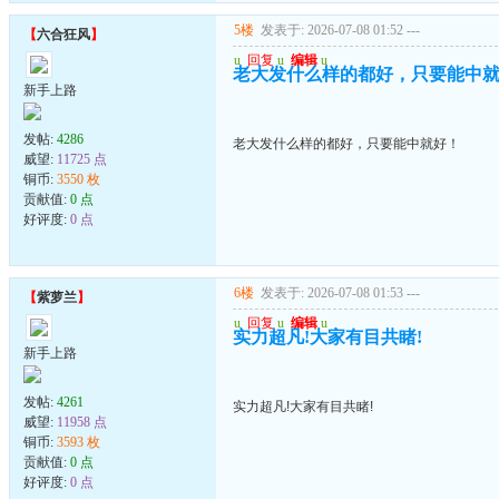
5楼
发表于: 2026-07-08 01:52
---
【
六合狂风
】
u
回复
u
编辑
u
老大发什么样的都好，只要能中
新手上路
发帖:
4286
老大发什么样的都好，只要能中就好！
威望:
11725 点
铜币:
3550 枚
贡献值:
0 点
好评度:
0 点
6楼
发表于: 2026-07-08 01:53
---
【
紫萝兰
】
u
回复
u
编辑
u
实力超凡!大家有目共睹!
新手上路
发帖:
4261
实力超凡!大家有目共睹!
威望:
11958 点
铜币:
3593 枚
贡献值:
0 点
好评度:
0 点