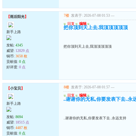
7楼
发表于: 2026-07-08 01:53
---
【
雨后阳光
】
u
回复
u
编辑
u
把你顶到天上去,我顶顶顶顶顶
新手上路
发帖:
4345
把你顶到天上去,我顶顶顶顶顶
威望:
12029 点
铜币:
3658 枚
贡献值:
0 点
好评度:
0 点
8楼
发表于: 2026-07-08 01:57
---
【
小宝贝
】
u
回复
u
编辑
u
..谢谢你的无私,你要发表下去..永
新手上路
发帖:
8694
..谢谢你的无私,你要发表下去..永远支持
威望:
18515 点
铜币:
4487 枚
贡献值:
0 点