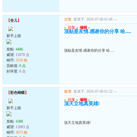
沙发
发表于: 2026-07-08 01:48
---
【
杏儿
】
u
回复
u
编辑
u
顶贴是友情.感谢你的分享 哈.....
新手上路
发帖:
4486
顶贴是友情.感谢你的分享 哈.....
威望:
11870 点
铜币:
3530 枚
贡献值:
0 点
好评度:
0 点
板凳
发表于: 2026-07-08 01:52
---
【
彩色蝴蝶
】
u
回复
u
编辑
u
顶天立地真英雄!
新手上路
发帖:
4388
顶天立地真英雄!
威望:
12083 点
铜币:
3673 枚