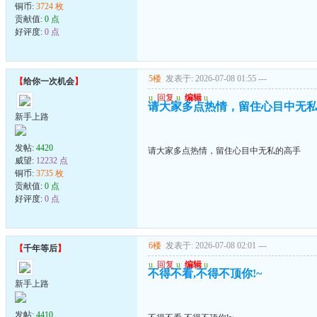
铜币:
3724 枚
贡献值:
0 点
好评度:
0 点
5楼
发表于: 2026-07-08 01:55
---
【
给你一次机会
】
u
回复
u
编辑
u
请大家多点热情，留住心目中无
新手上路
发帖:
4420
请大家多点热情，留住心目中无私的高手
威望:
12232 点
铜币:
3735 枚
贡献值:
0 点
好评度:
0 点
6楼
发表于: 2026-07-08 02:01
---
【
千年等后
】
u
回复
u
编辑
u
不得不看,不得不顶你!~
新手上路
发帖:
4410