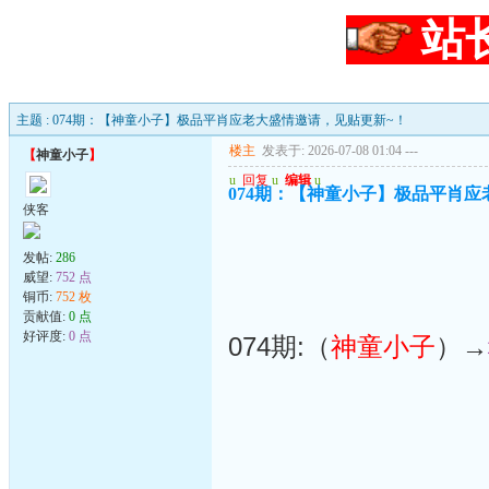
站
主题 : 074期：【神童小子】极品平肖应老大盛情邀请，见贴更新~！
楼主
发表于: 2026-07-08 01:04
---
【
神童小子
】
u
回复
u
编辑
u
074期：【神童小子】极品平肖应
侠客
发帖:
286
威望:
752 点
铜币:
752 枚
贡献值:
0 点
好评度:
0 点
074期:（
神童小子
）→