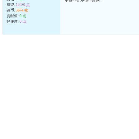
不得不看,不得不顶你!~
威望:
12030 点
铜币:
3674 枚
贡献值:
0 点
好评度:
0 点