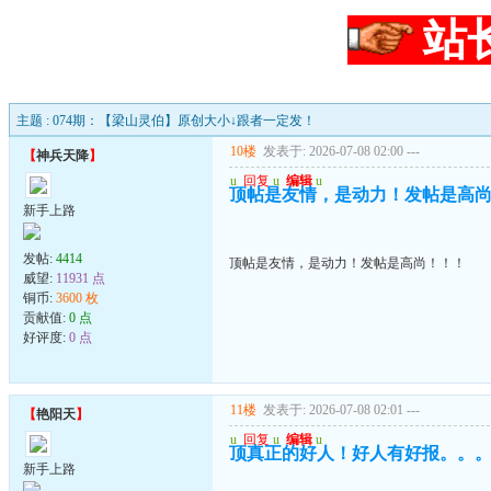
站
主题 : 074期：【梁山灵伯】原创大小↓跟者一定发！
10楼
发表于: 2026-07-08 02:00
---
【
神兵天降
】
u
回复
u
编辑
u
顶帖是友情，是动力！发帖是高
新手上路
发帖:
4414
顶帖是友情，是动力！发帖是高尚！！！
威望:
11931 点
铜币:
3600 枚
贡献值:
0 点
好评度:
0 点
11楼
发表于: 2026-07-08 02:01
---
【
艳阳天
】
u
回复
u
编辑
u
顶真正的好人！好人有好报。。
新手上路