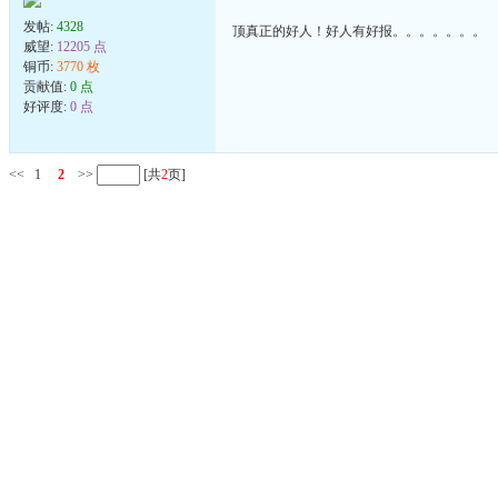
发帖:
4328
顶真正的好人！好人有好报。。。。。。。
威望:
12205 点
铜币:
3770 枚
贡献值:
0 点
好评度:
0 点
<<
1
2
>>
[共
2
页]