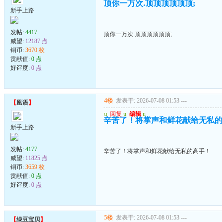
顶你一万次.顶顶顶顶顶顶;
新手上路
发帖:
4417
顶你一万次.顶顶顶顶顶顶;
威望:
12187 点
铜币:
3670 枚
贡献值:
0 点
好评度:
0 点
4楼
发表于: 2026-07-08 01:53
---
【
凰语
】
u
回复
u
编辑
u
辛苦了！将掌声和鲜花献给无私
新手上路
发帖:
4177
辛苦了！将掌声和鲜花献给无私的高手！
威望:
11825 点
铜币:
3659 枚
贡献值:
0 点
好评度:
0 点
5楼
发表于: 2026-07-08 01:53
---
【
绿豆宝贝
】