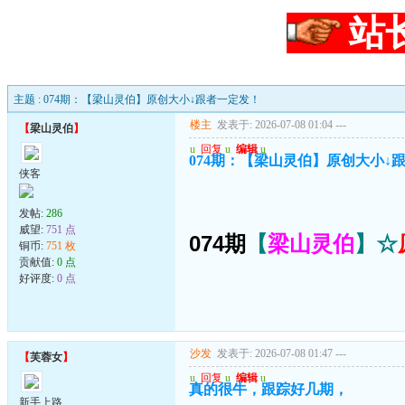
站
主题 : 074期：【梁山灵伯】原创大小↓跟者一定发！
楼主
发表于: 2026-07-08 01:04
---
【
梁山灵伯
】
u
回复
u
编辑
u
074期：【梁山灵伯】原创大小↓
侠客
发帖:
286
威望:
751 点
074期
【
梁山灵伯
】☆
铜币:
751 枚
贡献值:
0 点
好评度:
0 点
沙发
发表于: 2026-07-08 01:47
---
【
芙蓉女
】
u
回复
u
编辑
u
真的很牛，跟踪好几期，
新手上路