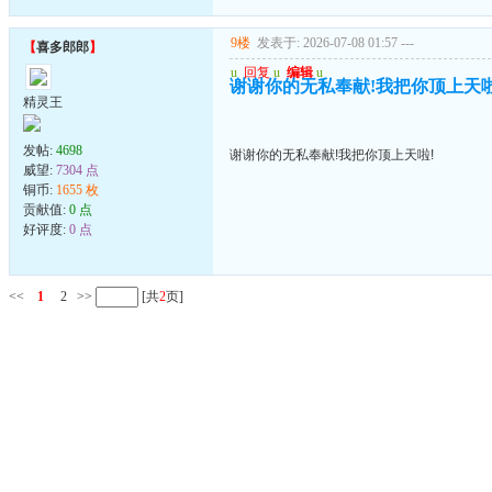
9楼
发表于: 2026-07-08 01:57
---
【
喜多郎郎
】
u
回复
u
编辑
u
谢谢你的无私奉献!我把你顶上天啦
精灵王
发帖:
4698
谢谢你的无私奉献!我把你顶上天啦!
威望:
7304 点
铜币:
1655 枚
贡献值:
0 点
好评度:
0 点
<<
1
2
>>
[共
2
页]