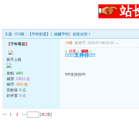
站
主题 : 074期：【平特彩霸】〖稳赚平特〗创造永恒！
10楼
发表于: 2026-07-08 02:01
---
【
千年等后
】
u
回复
u
编辑
u
!!!!!!支持你!!!!
新手上路
发帖:
4401
!!!!!!支持你!!!!
威望:
12012 点
铜币:
3665 枚
贡献值:
0 点
好评度:
0 点
<<
1
2
>>
[共
2
页]