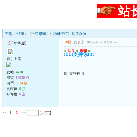
站
主题 : 074期：【平特彩霸】〖稳赚平特〗创造永恒！
10楼
发表于: 2026-07-08 02:01
---
【
千年等后
】
u
回复
u
编辑
u
!!!!!!支持你!!!!
新手上路
发帖:
4410
!!!!!!支持你!!!!
威望:
12030 点
铜币:
3674 枚
贡献值:
0 点
好评度:
0 点
<<
1
2
>>
[共
2
页]