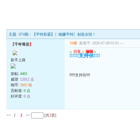
主题 : 074期：【平特彩霸】〖稳赚平特〗创造永恒！
10楼
发表于: 2026-07-08 02:01
---
【
千年等后
】
u
回复
u
编辑
u
!!!!!!支持你!!!!
新手上路
发帖:
4401
!!!!!!支持你!!!!
威望:
12012 点
铜币:
3665 枚
贡献值:
0 点
好评度:
0 点
<<
1
2
>>
[共
2
页]