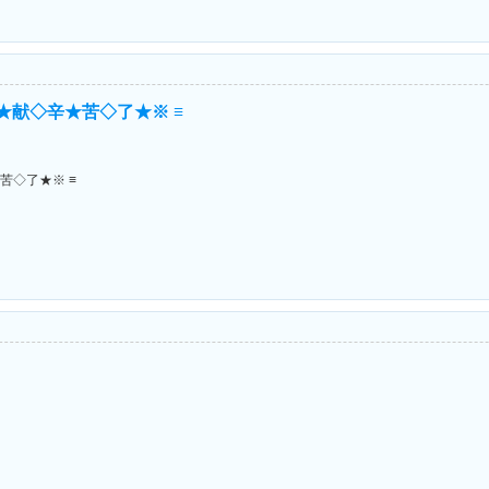
★献◇辛★苦◇了★※ ≡
苦◇了★※ ≡