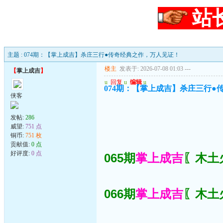
站
主题 : 074期：【掌上成吉】杀庄三行●传奇经典之作，万人见证！
楼主
发表于: 2026-07-08 01:03
---
【
掌上成吉
】
u
回复
u
编辑
u
074期：【掌上成吉】杀庄三行●
侠客
发帖:
286
威望:
751 点
铜币:
751 枚
贡献值:
0 点
好评度:
0 点
065期
掌上成吉
〖木土火
066期
掌上成吉
〖木土火