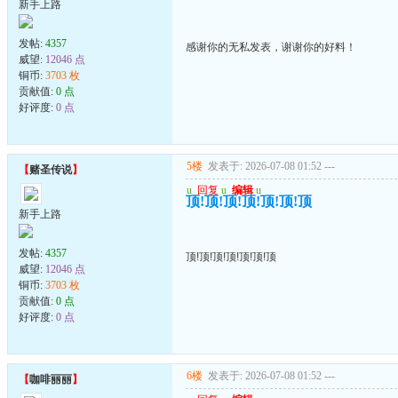
新手上路
发帖:
4357
感谢你的无私发表，谢谢你的好料！
威望:
12046 点
铜币:
3703 枚
贡献值:
0 点
好评度:
0 点
5楼
发表于: 2026-07-08 01:52
---
【
赌圣传说
】
u
回复
u
编辑
u
顶!顶!顶!顶!顶!顶!顶
新手上路
发帖:
4357
顶!顶!顶!顶!顶!顶!顶
威望:
12046 点
铜币:
3703 枚
贡献值:
0 点
好评度:
0 点
6楼
发表于: 2026-07-08 01:52
---
【
咖啡丽丽
】