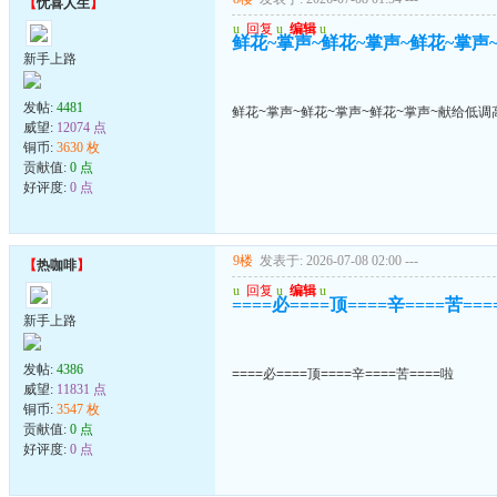
【
忧喜人生
】
u
回复
u
编辑
u
鲜花~掌声~鲜花~掌声~鲜花~掌声
新手上路
发帖:
4481
鲜花~掌声~鲜花~掌声~鲜花~掌声~献给低调
威望:
12074 点
铜币:
3630 枚
贡献值:
0 点
好评度:
0 点
9楼
发表于: 2026-07-08 02:00
---
【
热咖啡
】
u
回复
u
编辑
u
====必====顶====辛====苦==
新手上路
发帖:
4386
====必====顶====辛====苦====啦
威望:
11831 点
铜币:
3547 枚
贡献值:
0 点
好评度:
0 点