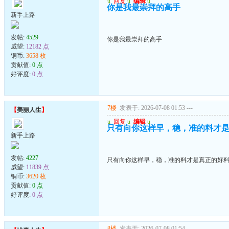
u
回复
u
编辑
u
你是我最崇拜的高手
新手上路
发帖:
4529
你是我最崇拜的高手
威望:
12182 点
铜币:
3658 枚
贡献值:
0 点
好评度:
0 点
7楼
发表于: 2026-07-08 01:53
---
【
美丽人生
】
u
回复
u
编辑
u
只有向你这样早，稳，准的料才
新手上路
发帖:
4227
只有向你这样早，稳，准的料才是真正的好
威望:
11839 点
铜币:
3620 枚
贡献值:
0 点
好评度:
0 点
8楼
发表于: 2026-07-08 01:54
---