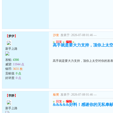
沙发
发表于: 2026-07-08 01:46
---
【
梦伊
】
u
回复
u
编辑
u
高手就是要大力支持，顶你上太
新手上路
发帖:
4366
高手就是要大力支持，顶你上太空对你的发
威望:
11944 点
铜币:
3631 枚
贡献值:
0 点
好评度:
0 点
板凳
发表于: 2026-07-08 01:46
---
【
李静
】
u
回复
u
编辑
u
&&&&&好料！感谢你的无私奉
新手上路