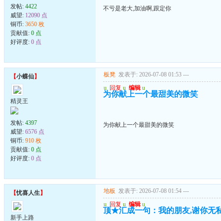
发帖:
4422
不亏是老大,加油啊,跟定你
威望:
12090 点
铜币:
3650 枚
贡献值:
0 点
好评度:
0 点
板凳
发表于: 2026-07-08 01:53
---
【
小蝶仙
】
u
回复
u
编辑
u
为你献上一个最甜美的微笑
精灵王
发帖:
4397
为你献上一个最甜美的微笑
威望:
6576 点
铜币:
910 枚
贡献值:
0 点
好评度:
0 点
地板
发表于: 2026-07-08 01:54
---
【
忧喜人生
】
u
回复
u
编辑
u
顶★汇成一句：我的朋友,谢你无私
新手上路