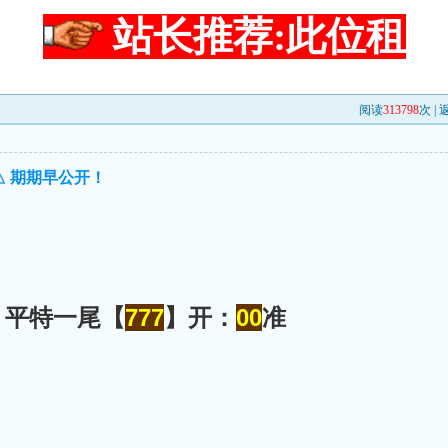
站长推荐:此位租
阅读
313798
次 |
△ 期期早公开！
》平特一尾【
777
】开：
00
准