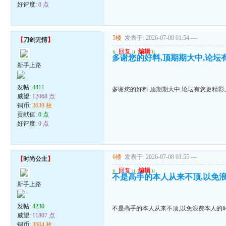
好评度:
0 点
5楼
发表于: 2026-07-08 01:54
---
【
刀剑无情
】
u
回复
u
编辑
u
多谢您的好料,顶期期大中,论坛
新手上路
发帖:
4411
多谢您的好料,顶期期大中,论坛有您更精彩
威望:
12068 点
铜币:
3639 枚
贡献值:
0 点
好评度:
0 点
6楼
发表于: 2026-07-08 01:55
---
【
时尚公主
】
u
回复
u
编辑
u
不是高手的本人从来不顶,以免
新手上路
发帖:
4230
不是高手的本人从来不顶,以免浪费本人的
威望:
11807 点
铜币:
3604 枚