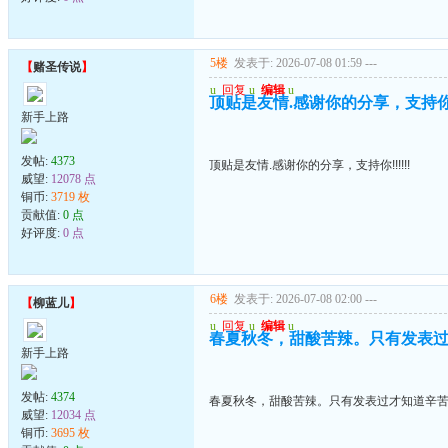
5楼
发表于: 2026-07-08 01:59
---
【
赌圣传说
】
u
回复
u
编辑
u
顶贴是友情.感谢你的分享，支持你!!!
新手上路
发帖:
4373
顶贴是友情.感谢你的分享，支持你!!!!!!
威望:
12078 点
铜币:
3719 枚
贡献值:
0 点
好评度:
0 点
6楼
发表于: 2026-07-08 02:00
---
【
柳蓝儿
】
u
回复
u
编辑
u
春夏秋冬，甜酸苦辣。只有发表
新手上路
发帖:
4374
春夏秋冬，甜酸苦辣。只有发表过才知道辛
威望:
12034 点
铜币:
3695 枚