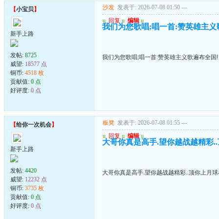
沙发
发表于: 2026-07-08 01:50
---
【
小宝贝
】
u
回复
u
编辑
u
我们为您歌唱;唱一首:赞英雄主义
新手上路
发帖:
8725
我们为您歌唱;唱一首:赞英雄主义歌遍布全国!
威望:
18577 点
铜币:
4518 枚
贡献值:
0 点
好评度:
0 点
板凳
发表于: 2026-07-08 01:55
---
【
给你一次机会
】
u
回复
u
编辑
u
大哥你真是高手.望你越战越精彩.
新手上路
发帖:
4420
大哥你真是高手.望你越战越精彩..顶你上月
威望:
12232 点
铜币:
3735 枚
贡献值:
0 点
好评度:
0 点