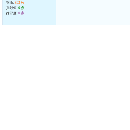
铜币:
893 枚
贡献值:
0 点
好评度:
0 点