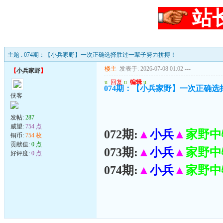
站
主题 : 074期：【小兵家野】一次正确选择胜过一辈子努力拼搏！
楼主
发表于: 2026-07-08 01:02
---
【
小兵家野
】
u
回复
u
编辑
u
074期：【小兵家野】一次正确
侠客
发帖:
287
威望:
754 点
072期:
▲
小兵
▲
家野中
铜币:
754 枚
贡献值:
0 点
073期:
▲
小兵
▲
家野中
好评度:
0 点
074期:
▲
小兵
▲
家野中