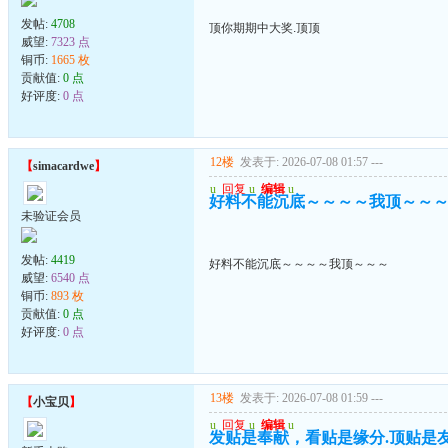
发帖:
4708
顶你期期中大奖.顶顶
威望:
7323 点
铜币:
1665 枚
贡献值:
0 点
好评度:
0 点
12楼
发表于: 2026-07-08 01:57
---
【
simacardwe
】
u
回复
u
编辑
u
好料不能沉底～～～～我顶～～
未验证会员
发帖:
4419
好料不能沉底～～～～我顶～～～
威望:
6540 点
铜币:
893 枚
贡献值:
0 点
好评度:
0 点
13楼
发表于: 2026-07-08 01:59
---
【
小宝贝
】
u
回复
u
编辑
u
发贴是奉献，看贴是缘分.顶贴是友情