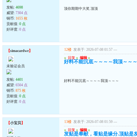
发帖:
4698
顶你期期中大奖.顶顶
威望:
7304 点
铜币:
1655 枚
贡献值:
0 点
好评度:
0 点
12楼
发表于: 2026-07-08 01:57
---
【
simacardwe
】
u
回复
u
编辑
u
好料不能沉底～～～～我顶～～
未验证会员
发帖:
4401
好料不能沉底～～～～我顶～～～
威望:
6504 点
铜币:
875 枚
贡献值:
0 点
好评度:
0 点
13楼
发表于: 2026-07-08 01:59
---
【
小宝贝
】
u
回复
u
编辑
u
发贴是奉献，看贴是缘分.顶贴是友情