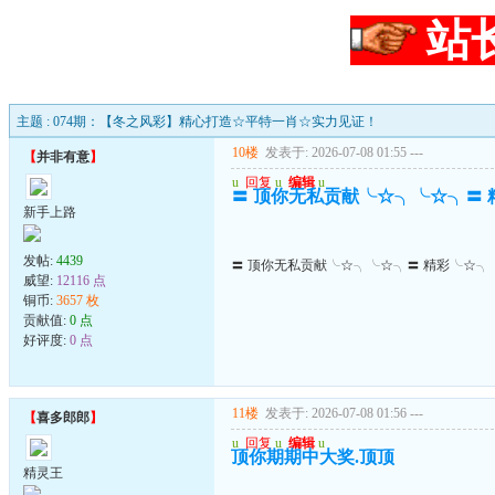
站
主题 : 074期：【冬之风彩】精心打造☆平特一肖☆实力见证！
10楼
发表于: 2026-07-08 01:55
---
【
并非有意
】
u
回复
u
编辑
u
〓 顶你无私贡献╰☆╮╰☆╮〓
新手上路
发帖:
4439
〓 顶你无私贡献╰☆╮╰☆╮〓 精彩╰☆╮
威望:
12116 点
铜币:
3657 枚
贡献值:
0 点
好评度:
0 点
11楼
发表于: 2026-07-08 01:56
---
【
喜多郎郎
】
u
回复
u
编辑
u
顶你期期中大奖.顶顶
精灵王