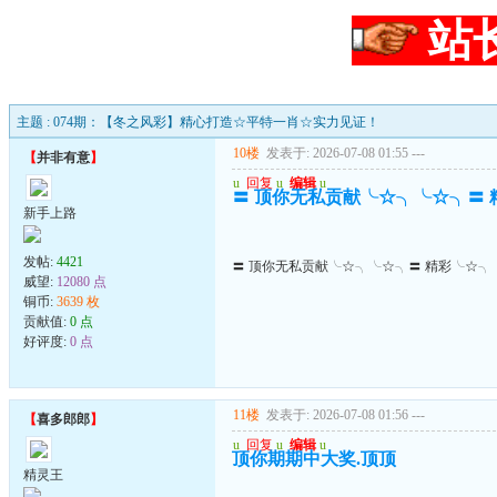
站
主题 : 074期：【冬之风彩】精心打造☆平特一肖☆实力见证！
10楼
发表于: 2026-07-08 01:55
---
【
并非有意
】
u
回复
u
编辑
u
〓 顶你无私贡献╰☆╮╰☆╮〓
新手上路
发帖:
4421
〓 顶你无私贡献╰☆╮╰☆╮〓 精彩╰☆╮
威望:
12080 点
铜币:
3639 枚
贡献值:
0 点
好评度:
0 点
11楼
发表于: 2026-07-08 01:56
---
【
喜多郎郎
】
u
回复
u
编辑
u
顶你期期中大奖.顶顶
精灵王