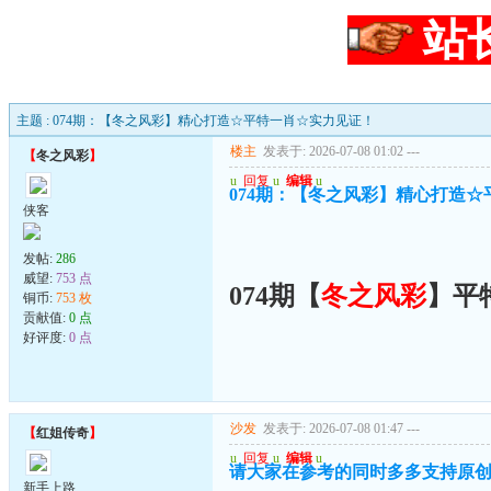
站
主题 : 074期：【冬之风彩】精心打造☆平特一肖☆实力见证！
楼主
发表于: 2026-07-08 01:02
---
【
冬之风彩
】
u
回复
u
编辑
u
074期：【冬之风彩】精心打造
侠客
发帖:
286
威望:
753 点
074期【
冬之风彩
】平
铜币:
753 枚
贡献值:
0 点
好评度:
0 点
沙发
发表于: 2026-07-08 01:47
---
【
红姐传奇
】
u
回复
u
编辑
u
请大家在参考的同时多多支持原创
新手上路