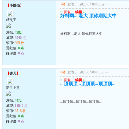
7楼
发表于: 2026-07-08 01:52
---
【
小蝶仙
】
u
回复
u
编辑
u
好料啊....老大 顶你期期大中
精灵王
发帖:
4382
好料啊....老大 顶你期期大中
威望:
6546 点
铜币:
895 枚
贡献值:
0 点
好评度:
0 点
8楼
发表于: 2026-07-08 01:53
---
【
杏儿
】
u
回复
u
编辑
u
...顶顶顶...顶顶顶...顶顶顶...
新手上路
发帖:
4472
...顶顶顶...顶顶顶...顶顶顶...
威望:
11842 点
铜币:
3516 枚
贡献值:
0 点
好评度:
0 点