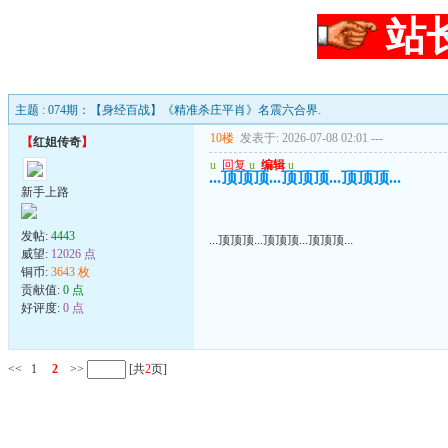
站
主题 : 074期：【身经百战】《精准杀庄平肖》名震六合界.
10楼
发表于: 2026-07-08 02:01
---
【
红姐传奇
】
u
回复
u
编辑
u
...顶顶顶...顶顶顶...顶顶顶...
新手上路
发帖:
4443
...顶顶顶...顶顶顶...顶顶顶...
威望:
12026 点
铜币:
3643 枚
贡献值:
0 点
好评度:
0 点
<<
1
2
>>
[共
2
页]