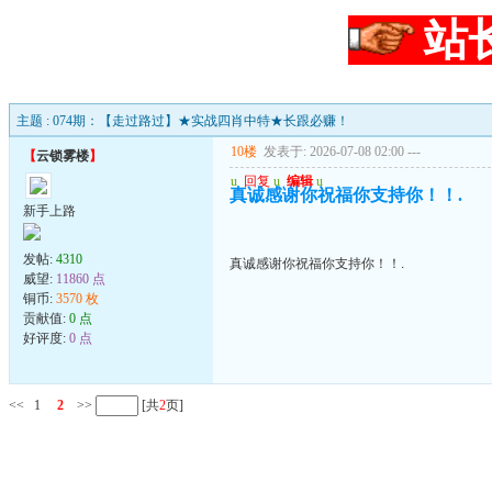
站
主题 : 074期：【走过路过】★实战四肖中特★长跟必赚！
10楼
发表于: 2026-07-08 02:00
---
【
云锁雾楼
】
u
回复
u
编辑
u
真诚感谢你祝福你支持你！！.
新手上路
发帖:
4310
真诚感谢你祝福你支持你！！.
威望:
11860 点
铜币:
3570 枚
贡献值:
0 点
好评度:
0 点
<<
1
2
>>
[共
2
页]