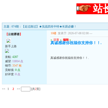
站
主题 : 074期：【走过路过】★实战四肖中特★长跟必赚！
10楼
发表于: 2026-07-08 02:00
---
【
云锁雾楼
】
u
回复
u
编辑
u
真诚感谢你祝福你支持你！！.
新手上路
发帖:
4287
真诚感谢你祝福你支持你！！.
威望:
11814 点
铜币:
3547 枚
贡献值:
0 点
好评度:
0 点
<<
1
2
>>
[共
2
页]