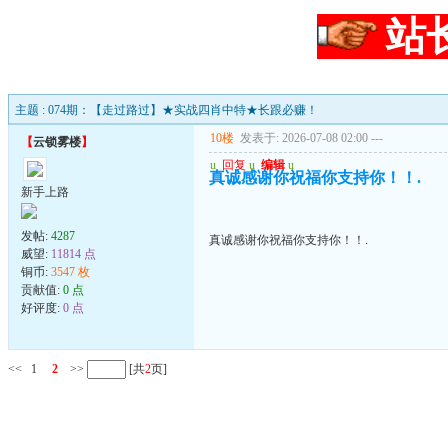
站
主题 : 074期：【走过路过】★实战四肖中特★长跟必赚！
10楼
发表于: 2026-07-08 02:00
---
【
云锁雾楼
】
u
回复
u
编辑
u
真诚感谢你祝福你支持你！！.
新手上路
发帖:
4287
真诚感谢你祝福你支持你！！.
威望:
11814 点
铜币:
3547 枚
贡献值:
0 点
好评度:
0 点
<<
1
2
>>
[共
2
页]