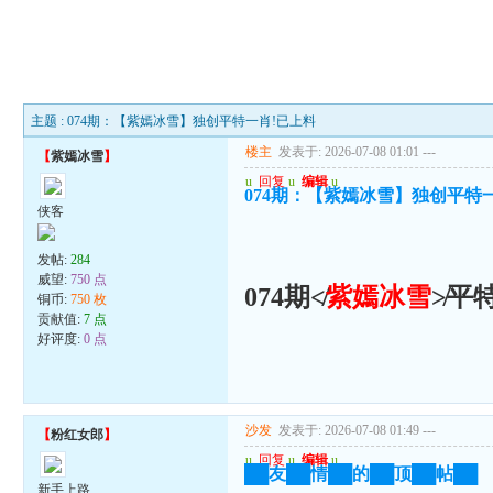
主题 : 074期：【紫嫣冰雪】独创平特一肖!已上料
楼主
发表于: 2026-07-08 01:01
---
【
紫嫣冰雪
】
u
回复
u
编辑
u
074期：【紫嫣冰雪】独创平特
侠客
发帖:
284
威望:
750 点
074期≮
紫嫣冰雪
≯平
铜币:
750 枚
贡献值:
7 点
好评度:
0 点
沙发
发表于: 2026-07-08 01:49
---
【
粉红女郎
】
u
回复
u
编辑
u
██友██情██的██顶██帖██
新手上路