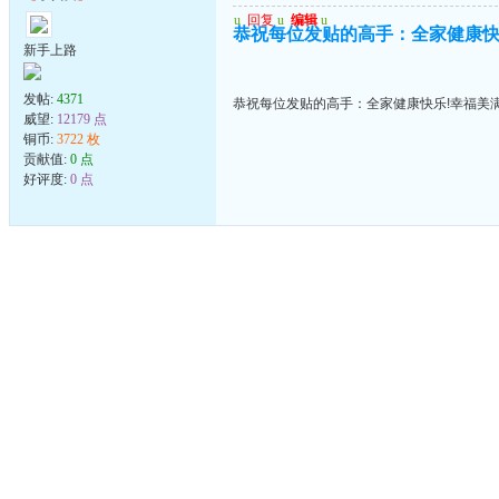
u
回复
u
编辑
u
恭祝每位发贴的高手：全家健康快
新手上路
发帖:
4371
恭祝每位发贴的高手：全家健康快乐!幸福美满
威望:
12179 点
铜币:
3722 枚
贡献值:
0 点
好评度:
0 点