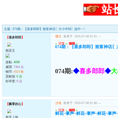
站
主题 : 074期：【喜多郎郎】致富神话〖大小中特〗连中~！
楼主
发表于: 2026-07-08 01:01
---
【
喜多郎郎
】
u
回复
u
编辑
u
074期：【喜多郎郎】致富神话〖
精灵王
发帖:
4698
威望:
7304 点
074期:
◆
喜多郎郎
◆
大
铜币:
1655 枚
贡献值:
0 点
好评度:
0 点
沙发
发表于: 2026-07-08 01:48
---
【
飘零的心
】
u
回复
u
编辑
u
鲜花~掌声~鲜花~掌声~鲜花~掌声
新手上路