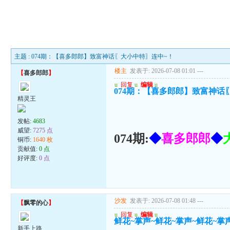
主题 : 074期：【喜多郎郎】致富神话〖大小中特〗连中~！
楼主
发表于: 2026-07-08 01:01
---
【
喜多郎郎
】
u
回复
u
编辑
u
074期：【喜多郎郎】致富神话
精灵王
发帖:
4683
威望:
7275 点
074期:
◆
喜多郎郎
◆
铜币:
1640 枚
贡献值:
0 点
好评度:
0 点
沙发
发表于: 2026-07-08 01:48
---
【
飘零的心
】
u
回复
u
编辑
u
鲜花~掌声~鲜花~掌声~鲜花~掌
新手上路