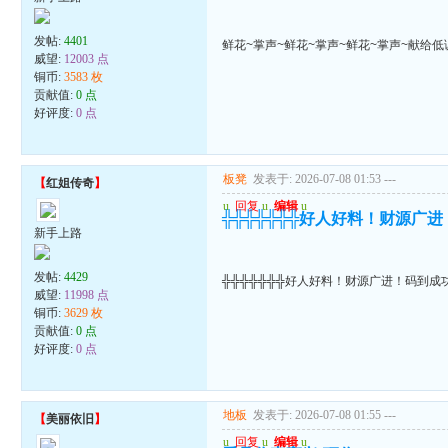
发帖:
4401
鲜花~掌声~鲜花~掌声~鲜花~掌声~献给
威望:
12003 点
铜币:
3583 枚
贡献值:
0 点
好评度:
0 点
板凳
发表于: 2026-07-08 01:53
---
【
红姐传奇
】
u
回复
u
编辑
u
╬╬╬╬╬╬╬好人好料！财源广
新手上路
发帖:
4429
╬╬╬╬╬╬╬好人好料！财源广进！码到成
威望:
11998 点
铜币:
3629 枚
贡献值:
0 点
好评度:
0 点
地板
发表于: 2026-07-08 01:55
---
【
美丽依旧
】
u
回复
u
编辑
u