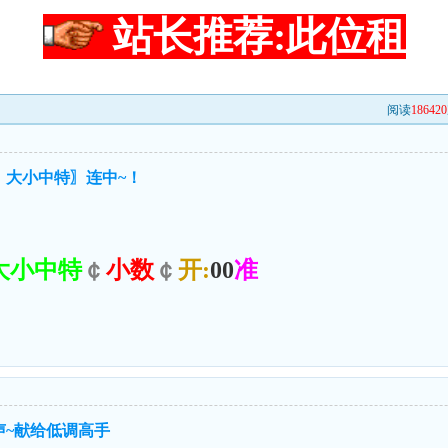
站长推荐:此位租
阅读
186420
〖大小中特〗连中~！
大小中特
￠
小数
￠
开:
00
准
声~献给低调高手